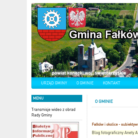
URZĄD GMINY
O GMINIE
KONTAKT
MENU
O GMINIE
Transmisje wideo z obrad
Rady Gminy
Fałków i okolice - subiektyw
Blog fotograficzny Anety A