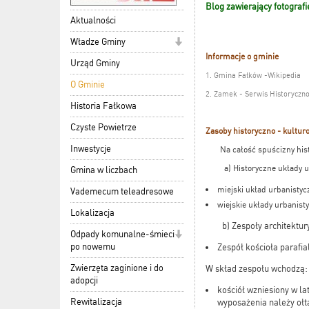
Blog zawierający fotograf
Aktualności
Władze Gminy
Informacje o gminie
Urząd Gminy
1. Gmina Fałków -Wikipedia
O Gminie
2. Zamek - Serwis Historyczn
Historia Fałkowa
Czyste Powietrze
Zasoby historyczno - kultu
Inwestycje
Na całość spuścizny histow
a) Historyczne układy ur
Gmina w liczbach
​miejski układ urbanisty
Vademecum teleadresowe
wiejskie układy urbanist
Lokalizacja
b) Zespoły architektury
Odpady komunalne-śmieci
po nowemu
Zespół kościoła parafi
Zwierzęta zaginione i do
W skład zespołu wchodzą:
adopcji
kościół wzniesiony w l
Rewitalizacja
wyposażenia należy ołt