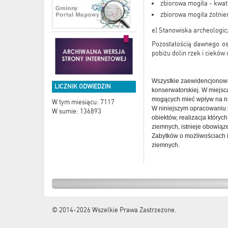
zbiorowa mogiła - kwat
zbiorowa mogiła żołnie
e) Stanowiska archeologic
Pozostałością dawnego osa
pobiżu dolin rzek i cieków
Wszystkie zaewidencjonowa
LICZNIK ODWIEDZIN
konserwatorskiej. W miejsca
mogących mieć wpływ na na
W tym miesiącu: 7117
W niniejszym opracowaniu p
W sumie: 136893
obiektów, realizacja któryc
ziemnych, istnieje obowią
Zabytków o możliwościach 
ziemnych.
© 2014-2026
Wszelkie Prawa Zastrzeżone.