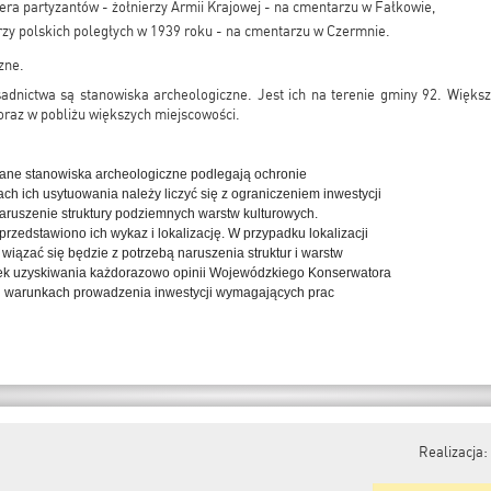
era partyzantów - żołnierzy Armii Krajowej - na cmentarzu w Fałkowie,
rzy polskich poległych w 1939 roku - na cmentarzu w Czermnie.
zne.
dnictwa są stanowiska archeologiczne. Jest ich na terenie gminy 92. Większ
 oraz w pobliżu większych miejscowości.
ne stanowiska archeologiczne podlegają ochronie
ch ich usytuowania należy liczyć się z ograniczeniem inwestycji
ruszenie struktury podziemnych warstw kulturowych.
rzedstawiono ich wykaz i lokalizację. W przypadku lokalizacji
h wiązać się będzie z potrzebą naruszenia struktur i warstw
zek uzyskiwania każdorazowo opinii Wojewódzkiego Konserwatora
i warunkach prowadzenia inwestycji wymagających prac
Realizacja: