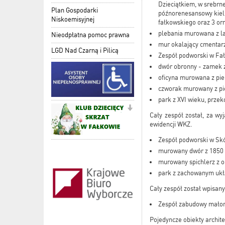
Dzieciątkiem, w srebrn
Plan Gospodarki
późnorenesansowy kieli
Niskoemisyjnej
fałkowskiego oraz 3 orn
plebania murowana z lat
Nieodpłatna pomoc prawna
mur okalający cmentarz
LGD Nad Czarną i Pilicą
Zespół podworski w Fał
​​dwór obronny - zamek 
oficyna murowana z pie
czworak murowany z pi
park z XVI wieku, prze
Cały zespół został, za w
ewidencji WKZ.
Zespół podworski w Skó
murowany dwór z 1850 
murowany spichlerz z o
park z zachowanym uk
Cały zespół został wpisan
Zespół zabudowy małom
Pojedyncze obiekty archite