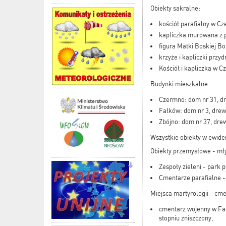
Obiekty sakralne:
kościół parafialny w C
kapliczka murowana z 
figura Matki Boskiej Bo
krzyże i kapliczki przy
Kościół i kapliczka w C
Budynki mieszkalne:
​Czermno: dom nr 31, d
Fałków: dom nr 3, drewn
Zbójno: dom nr 37, drew
Wszystkie obiekty w ewide
Obiekty przemysłowe - mł
Zespoły zieleni - park
Cmentarze parafialne -
Miejsca martyrologii - cme
cmentarz wojenny w Fał
stopniu zniszczony,