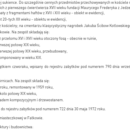
ej sukience. Do szczególnie cennych przedmiotów przechowywanych w kościele 
ch z pierwszego ćwierćwierza XVII wieku fundacji Maurycego Frederyka z Jedz
aty z fragmentami haftów z XVII i XIII wieku - obiekt w ewidencji,
 20-tych XX wieku - obiektu w ewidencji,
 kościelny; na cmentarzu klasycystyczny nagrobek Jakuba Ścibow Kotlowskieg
kowie. Na zespół składają się:
z przełomu XVI i XVII wieku otoczony fosą - obecnie w ruinie,
rwszej połowy XIX wieku,
erwszej połowy XIX wieku, przebudowany,
komponowany w wieku XIX.
yjątkiem czworaku, wpisany do rejestru zabytków pod numerem 790 dnia wrze
rnicach. Na zespół składa się:
roku, remontowany w 1959 roku,
koło połowy XIX wieku,
ładem kompozycyjnym i drzewostanem.
y do rejestru zabytków pod numerem 722 dnia 30 maja 1972 roku.
iasteczkowej w Fałkowie.
ktury i budownictwa: