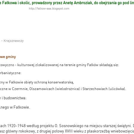
ie Fałkowa i okolic, prowadzony przez Anetę Ambroziak, do obejrzania go pod li
http://falkow-aaa.blogspot.com
o - Krajoznawczy
rowe gminy
yczno - kulturowej zlokalizowanej na terenie gminy Fałków składają się:
banistyczne:
czny w Fałkowie obięty ochroną konserwatorską,
yczne w Czermnie, Olszamowicach (wielodrożnica) i Starzechowiach (ulicówka).
 i budownictwa:
alnego w Fałkowie.
atach 1920-1948 według projektu O. Sosnowskiego na miejscu starszej świątyni
asz główny rokokowy, z drugiej połowy XVIII wieku z płaskorzeźbą wniebowzięcia