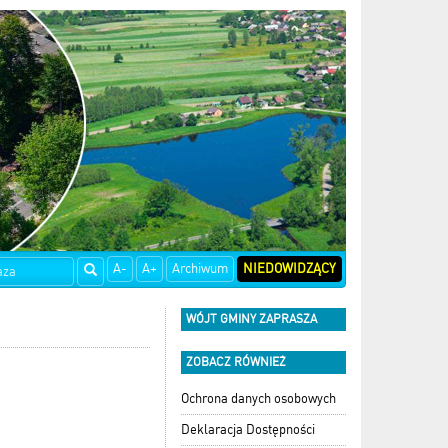
A-
A+
Archiwum
NIEDOWIDZĄCY
WÓJT GMINY ZAPRASZA
ZOBACZ RÓWNIEŻ
Ochrona danych osobowych
Deklaracja Dostępności