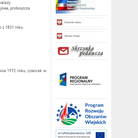
należy
ejowa, proboszcza
o z 1831 roku.
śnia 1972 roku, czworak w