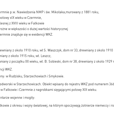
zermnie p.w. Nawiedzenia NMP i św. Mikołaka,murowany z 1881 roku,
połowy xIX wieku w Czermnie,
lesnej z XVIII wieku w Fałkowie
drożne w większości o dużej wartości historycznej
zermnie znajduje się w ewidencji WKZ.
rewniany z około 1910 roku, wł S. Waszczyk, dom nr 33, drewniany z około 1910 
iany z około 1915 roku, wł. Leszcz,
niany z początku XX wieku, wł. B. Sobieski, dom nr 38, drewniany z około 1929 r
ncji WKZ.
yny: w Rudzisku, Starzechowiach i Smykowie.
 podworski w Starzechowicach. Obiekt wpisany do rejestru WKZ pod numerem 36
 w Fałkowie i Czermnie z nagrobkami sięgającymi połowy XIX wieku.
ntarze wojenne i mogiły:
kowie z okresu i wojny światowej, na którym spoczywają żołnierze niemeccy i r