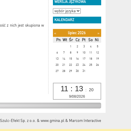
WERSJA JĘZYKOWA
KALENDARZ
ość z nich jest skupiona w
lipiec 2026
«
»
Pn
Wt
Śr
Cz
Pt
So
Ni
1
2
3
4
5
6
7
8
9
10
11
12
13
14
15
16
17
18
19
20
21
22
23
24
25
26
27
28
29
30
31
11
:
13
:
20
9/08/2026
Szulc-Efekt Sp. z o.o. & www.gmina.pl
&
Marcom Interactive