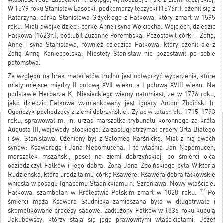
W 1579 roku Stanisław Lasocki, podkomorzy łęczycki (1576r.), ożenił się z
Katarzyną, córką Stanisława Giżyckiego z Fałkowa, który zmarł w 1595
roku. Mieli dwójkę dzieci: córkę Annę i syna Wojciecha. Wojciech, dziedzic
Fałkowa (1623r.), poślubił Zuzannę Porembską. Pozostawił córki – Zofię,
Annę i syna Stanisława, również dziedzica Fałkowa, który ożenił się z
Zofią Anną Koniecpolską. Niestety Stanisław nie pozostawił po sobie
potomstwa.
Ze względu na brak materiałów trudno jest odtworzyć wydarzenia, które
miały miejsce między II połową XVII wieku, a I połową XVIII wieku. Na
podstawie Herbarza K. Niesieckiego wiemy natomiast, że w 1776 roku,
jako dziedzic Fałkowa wzmiankowany jest Ignacy Antoni Zboiński h.
Ogończyk pochodzący z ziemi dobrzyńskiej. Żyjąc w latach ok. 1715-1793
roku, sprawował m. in. urząd marszałka trybunału koronnego za króla
Augusta III, wojewody płockiego. Za zasługi otrzymał ordery Orła Białego
i św. Stanisława. Ożeniony był z Salomeą Karśnicką. Miał z nią dwóch
synów: Ksawerego i Jana Nepomucena. I to właśnie Jan Nepomucen,
marszałek mszański, poseł na ziemi dobrzyńskiej, po śmierci ojca
odziedziczył Fałków i jego dobra. Żoną Jana Zboińskiego była Wiktoria
Rudzieńska, która urodziła mu córkę Ksawerę. Ksawera dobra fałkowskie
wniosła w posagu Ignacemu Stadnickiemu h. Szreniawa. Nowy właściciel
12
Fałkowa, szambelan w Królestwie Polskim zmarł w 1828 roku.
Po
śmierci męża Ksawera Studnicka zamieszana była w długotrwałe i
skomplikowane procesy sądowe. Zadłużony Fałków w 1836 roku kupują
Jakubowscy, którzy staja się jego prawowitymi właścicielami. Józef