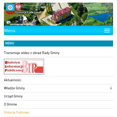
Menu
Toggle
naviga
MENU
Transmisje wideo z obrad Rady Gminy
Aktualności
Władze Gminy
Urząd Gminy
O Gminie
Historia Fałkowa