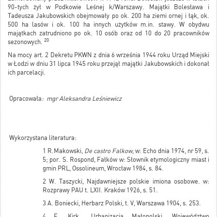
90-tych żył w Podkowie Leśnej k/Warszawy. Majątki Bolesława i
Tadeusza Jakubowskich obejmowały po ok. 200 ha ziemi ornej i łąk, ok.
500 ha lasów i ok. 100 ha innych użytków m.in. stawy. W obydwu
majątkach zatrudniono po ok. 10 osób oraz od 10 do 20 pracowników
20
sezonowych.
Na mocy art. 2 Dekretu PKWN z dnia 6 września 1944 roku Urząd Miejski
w Łodzi w dniu 31 lipca 1945 roku przejął majątki Jakubowskich i dokonał
ich parcelacji.
Opracowała
: mgr Aleksandra Leśniewicz
Wykorzystana literatura:
1 R.Makowski,
De castro Falkow,
w: Echo dnia 1974, nr 59, s.
5; por. S. Rospond, Fałków w: Słownik etymologiczny miast i
gmin PRL, Ossolineum, Wrocław 1984, s. 84.
2 W. Taszycki, Najdawniejsze polskie imiona osobowe. w:
Rozprawy PAU t. LXII. Kraków 1926, s. 51.
3 A. Boniecki, Herbarz Polski, t. V, Warszawa 1904, s. 253.
4 F. Kirk, „Urbanizacja Małopolski. Województwo