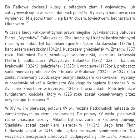
Do Fałkowa docierali kupcy z odległych ziem i województw lub
zatrzymywali się tu w trakcie dalszych podróży. Było czym handlować i co
wymieniać. Miejscowi trudnili się bartnictwem, łowiectwem, bednarstwem
7
i tkactwem.
W czasie kiedy Fałków otrzymał prawa miejskie, był własnością Jakuba i
Piotra „Szyrzyków” Fałkowskich. Obaj bracia byli ludźmi bardzo zdolnymi
i uczonymi. Jakub był kanonikiem gnieźnieńskim i krakowskim (1325r.),
kanclerzem sieradzkim (1342r.), kustoszem gnieźnieńskim. Zmarł w 1357
roku. Natomiast Piotr, scholastyk sandomierski, sekretarz królewski
(1316r.), podkanclerz Władysława Łokietka (1322-1323r.), kanonik
krakowski (1324r.), gnieźnieński (1325r.), wrocławski (1326r.), proboszcz
sandomierski i proboszcz św. Floriana w Krakowie (1334r.), w 1347 roku
został mianowany dwudziestym ósmym biskupem krakowskim i wysłany
w poselstwie od króla Kazimierza Wielkiego do papieża Klemensa VI w
Avinionie. Zmarł tam w 6 czerwca 1348 r. bracia Jakub i Piotr byli także
fundatorami kościoła, który w 1325 roku został konsekrowany przez
8
arcybiskupa Janisława.
W XIV w. i w pierwszej połowie XV w., rodzina Fałkowskich należała do
zamożniejszych na ziemi krakowskiej. Do połowy XV wieku piastowali
różne znaczące urzędy. Mikołaj był dworzaninem królowej Jadwigi,
Stanisław został cześnikiem sieradzkim (1413r.). Jego brat Piotr
Fałkowski został w 1416 roku sędzią ziemskim sandomierskim. Na
wszystkich pieczęciach urzędowych podpisywał się „
de castro Falcow
”.