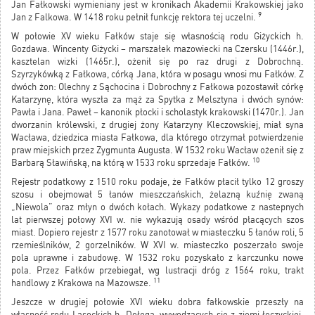
Jan Fałkowski wymieniany jest w kronikach Akademii Krakowskiej jako
9
Jan z Falkowa. W 1418 roku pełnił funkcję rektora tej uczelni.
W połowie XV wieku Fałków staje się własnością rodu Giżyckich h.
Gozdawa. Wincenty Giżycki – marszałek mazowiecki na Czersku (1446r.),
kasztelan wizki (1465r.), ożenił się po raz drugi z Dobrochną.
Szyrzykówką z Fałkowa, córką Jana, która w posagu wnosi mu Fałków. Z
dwóch żon: Olechny z Sąchocina i Dobrochny z Fałkowa pozostawił córkę
Katarzynę, która wyszła za mąż za Spytka z Melsztyna i dwóch synów:
Pawła i Jana. Paweł – kanonik płocki i scholastyk krakowski (1470r.). Jan
dworzanin królewski, z drugiej żony Katarzyny Kleczowskiej, miał syna
Wacława, dziedzica miasta Fałkowa, dla którego otrzymał potwierdzenie
praw miejskich przez Zygmunta Augusta. W 1532 roku Wacław ożenił się z
10
Barbarą Sławińską, na którą w 1533 roku sprzedaje Fałków.
Rejestr podatkowy z 1510 roku podaje, że Fałków płacił tylko 12 groszy
szosu i obejmował 5 łanów mieszczańskich, żelazną kuźnię zwaną
„Niewola” oraz młyn o dwóch kołach. Wykazy podatkowe z nastepnych
lat pierwszej połowy XVI w. nie wykazują osady wśród płacących szos
miast. Dopiero rejestr z 1577 roku zanotował w miasteczku 5 łanów roli, 5
rzemieślników, 2 gorzelników. W XVI w. miasteczko poszerzało swoje
pola uprawne i zabudowę. W 1532 roku pozyskało z karczunku nowe
pola. Przez Fałków przebiegał, wg lustracji dróg z 1564 roku, trakt
11
handlowy z Krakowa na Mazowsze.
Jeszcze w drugiej połowie XVI wieku dobra fałkowskie przeszły na
własność rodu Lasockich h. Dołęga, wywodzących się z ziemi łęczyckiej.