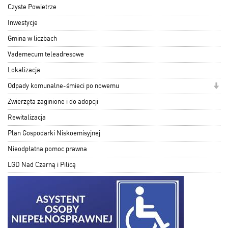
Czyste Powietrze
Inwestycje
Gmina w liczbach
Vademecum teleadresowe
Lokalizacja
Odpady komunalne-śmieci po nowemu
Zwierzęta zaginione i do adopcji
Rewitalizacja
Plan Gospodarki Niskoemisyjnej
Nieodpłatna pomoc prawna
LGD Nad Czarną i Pilicą