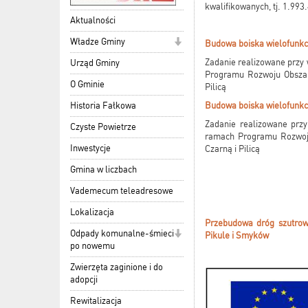
kwalifikowanych, tj. 1.993
Aktualności
Władze Gminy
Budowa boiska wielofunkc
Zadanie realizowane przy 
Urząd Gminy
Programu Rozwoju Obszaró
O Gminie
Pilicą
Historia Fałkowa
Budowa boiska wielofunkc
Zadanie realizowane przy
Czyste Powietrze
ramach Programu Rozwoju
Inwestycje
Czarną i Pilicą
Gmina w liczbach
Vademecum teleadresowe
Lokalizacja
Przebudowa dróg szutrowy
Odpady komunalne-śmieci
Pikule i Smyków
po nowemu
Zwierzęta zaginione i do
adopcji
Rewitalizacja