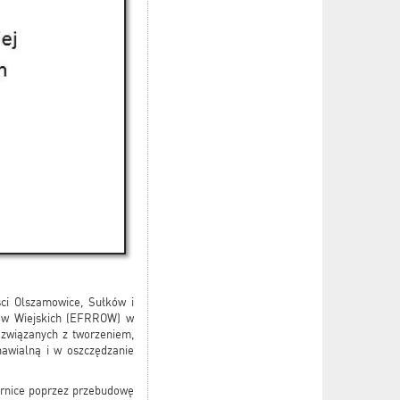
ci Olszamowice, Sułków i
rów Wiejskich (EFRROW) w
 związanych z tworzeniem,
nawialną i w oszczędzanie
órnice poprzez przebudowę