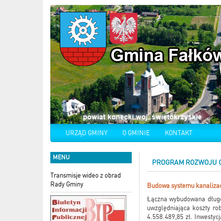
URZĄD GMINY
O GMINIE
KONTAKT
MENU
PROGRAM ROZWOJU OB
Transmisje wideo z obrad
Rady Gminy
Budowa systemu kanalizacj
Łączna wybudowana długoś
uwzględniająca koszty ro
4.558.489,85 zł. Inwesty