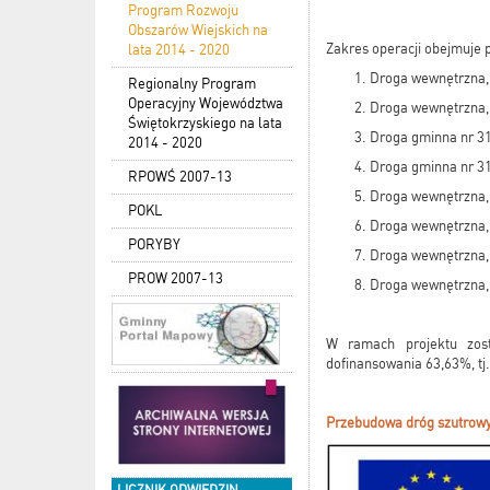
Program Rozwoju
Obszarów Wiejskich na
Zakres operacji obejmuje 
lata 2014 - 2020
Droga wewnętrzna, 
Regionalny Program
Operacyjny Województwa
Droga wewnętrzna, 
Świętokrzyskiego na lata
Droga gminna nr 31
2014 - 2020
Droga gminna nr 31
RPOWŚ 2007-13
Droga wewnętrzna,
POKL
Droga wewnętrzna, 
PORYBY
Droga wewnętrzna,
PROW 2007-13
Droga wewnętrzna,
W ramach projektu zost
dofinansowania 63,63%, tj.
Przebudowa dróg szutrowy
LICZNIK ODWIEDZIN