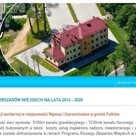
SZARÓW WIEJSKICH NA LATA 2014 - 2020
i sanitarnej w miejscowości Wąsosz i Starzechowice w gminie Fałków.
ć sieci wyniosła 5100m kanału grawitacyjnego i 7230mb kanału tłocznego. Ł
bót budowlanych a także koszty usług inspektora nadzoru inwestorskiego i 
cja została dofinansowana w ramach Programu Rozwoju Obszarów Wiejskich w