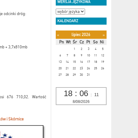
WERSJA JĘZYKOWA
e odcinki dróg:
KALENDARZ
lipiec 2026
«
»
Pn
Wt
Śr
Cz
Pt
So
Ni
0mb + 3,7x810mb
1
2
3
4
5
6
7
8
9
10
11
12
13
14
15
16
17
18
19
20
21
22
23
24
25
26
27
28
29
30
31
18
:
06
:
12
osi 676 710,02. Wartość
8/08/2026
ów i Skórnice