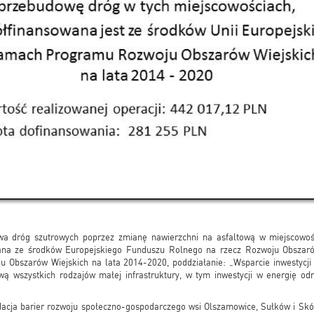
a dróg szutrowych poprzez zmianę nawierzchni na asfaltową w miejscowoś
ana ze środków Europejskiego Funduszu Rolnego na rzecz Rozwoju Obsza
Obszarów Wiejskich na lata 2014-2020, poddziałanie: „Wsparcie inwestycji
ą wszystkich rodzajów małej infrastruktury, w tym inwestycji w energię od
idacja barier rozwoju społeczno-gospodarczego wsi Olszamowice, Sułków i Sk