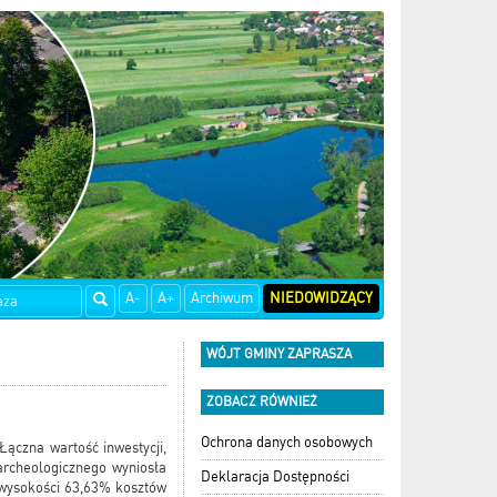
A-
A+
Archiwum
NIEDOWIDZĄCY
WÓJT GMINY ZAPRASZA
ZOBACZ RÓWNIEŻ
Ochrona danych osobowych
ączna wartość inwestycji,
archeologicznego wyniosła
Deklaracja Dostępności
 wysokości 63,63% kosztów