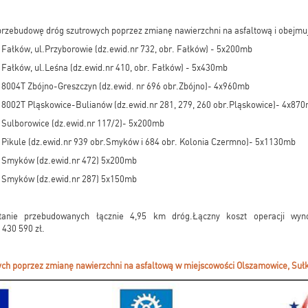
przebudowę dróg szutrowych poprzez zmianę nawierzchni na asfaltową i obejmuj
Fałków, ul.Przyborowie (dz.ewid.nr 732, obr. Fałków) - 5x200mb
Fałków, ul.Leśna (dz.ewid.nr 410, obr. Fałków) - 5x430mb
8004T Zbójno-Greszczyn (dz.ewid. nr 696 obr.Zbójno)- 4x960mb
8002T Pląskowice-Bulianów (dz.ewid.nr 281, 279, 260 obr.Pląskowice)- 4x87
 Sulborowice (dz.ewid.nr 117/2)- 5x200mb
Pikule (dz.ewid.nr 939 obr.Smyków i 684 obr. Kolonia Czermno)- 5x1130mb
 Smyków (dz.ewid.nr 472) 5x200mb
 Smyków (dz.ewid.nr 287) 5x150mb
anie przebudowanych łącznie 4,95 km dróg.Łączny koszt operacji wyn
 430 590 zł.
ch poprzez zmianę nawierzchni na asfaltową w miejscowości Olszamowice, Sułk