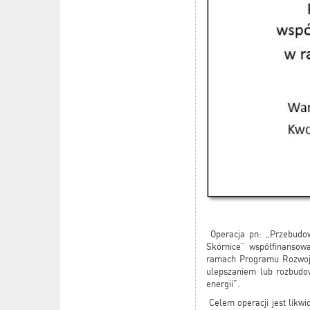
Operacja pn: „Przebudow
Skórnice” współfinansow
ramach Programu Rozwoju 
ulepszaniem lub rozbudow
energii”.
Celem operacji jest likw