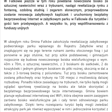
W Fałkowie jeszcze w tym roku powstanie nowoczesne boisko ze
sztucznej nawierzchni wraz z trybunami, nastąpi rewitalizacja rynku z
fontanną, ozdobną studnią i zegarem słonecznym, przeprowadzona
zostanie renowacja zabytkowych kapliczek i uruchomiony bezpłatny
bezprzewodowy Internet w zabytkowym parku w Fałkowie dla turystów i
gości tam przebywających. A wszystko to, przy współfinansowaniu z
funduszy unijnych
W ubiegłym roku Gmina Fałków zakończyła rewitalizację zabytkowego
podworskiego parku wpisanego do Rejestru Zabytków wraz z
znajdującymi się na jego terenie ruinami zamku otoczonego fosą i już
ponownie w jego otulinie, tuż przy szkle podstawowej i gimnazjum
rozpocznie się budowa nowoczesnego boiska wielofunkcyjnego o wym.
40m x 70m, o sztucznej nawierzchni, z 3 boiskami do siatkówki, 2 do
koszykówki i jednym głównym boiskiem do piłki nożnej, skocznią w dal a
także z 3-torową bieżnią z poliuretanu. Tuż przy boisku zamontowane
zostaną piłkochwyty oraz trybuny na 130 miejsc z możliwością dalszej
rozbudowy. Ponadto kibice zasiadający na trybunach, nie tylko będą mogli
oglądać sportową rywalizację na boisku ale także skorzystać z
bezpłatnego bezprzewodowego łacza internetowego. Gmina bowiem
planuje wybudować internetową sieć WiFi, która obejmie swoim zasięgiem
zarówno boisko wielofunkcyjne jak i cały teren odnowionego parku
zabytkowego. Dzięki temu rozwiązaniu turyści będą mogli zwiedzać
atrakcyjny park jak również wypoczywać w nim i jednocześnie korzystać z