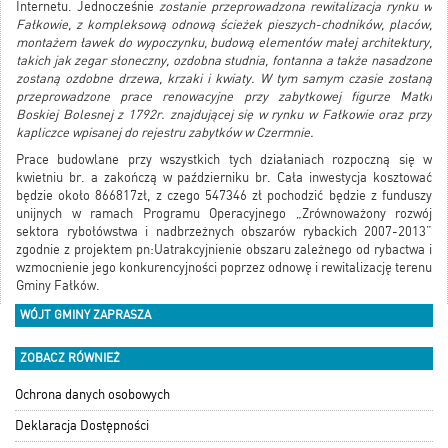
Internetu. Jednocześnie
zostanie przeprowadzona rewitalizacja rynku w
Fałkowie, z kompleksową odnową ścieżek pieszych-chodników, placów,
montażem ławek do wypoczynku, budową elementów małej architektury,
takich jak zegar słoneczny, ozdobna studnia, fontanna a także nasadzone
zostaną ozdobne drzewa, krzaki i kwiaty. W tym samym czasie zostaną
przeprowadzone prace renowacyjne przy zabytkowej figurze Matki
Boskiej Bolesnej z 1792r. znajdującej się w rynku w Fałkowie oraz przy
kapliczce wpisanej do rejestru zabytków w Czermnie.
Prace budowlane przy wszystkich tych działaniach rozpoczną się w
kwietniu br. a zakończą w październiku br. Cała inwestycja kosztować
będzie około 866817zł, z czego 547346 zł pochodzić będzie z funduszy
unijnych w ramach Programu Operacyjnego „Zrównoważony rozwój
sektora rybołówstwa i nadbrzeżnych obszarów rybackich 2007-2013”
zgodnie z projektem pn:Uatrakcyjnienie obszaru zależnego od rybactwa i
wzmocnienie jego konkurencyjności poprzez odnowę i rewitalizację terenu
Gminy Fałków.
WÓJT GMINY ZAPRASZA
ZOBACZ RÓWNIEŻ
Ochrona danych osobowych
Deklaracja Dostępności