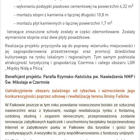
2
- wykonaniu podsypki piaskowo cementowej na powierzchni 4,32 m
- montażu stopni z kamienia o łącznej długości 10,8 m
2
- montażu płyt kamiennych o łącznej powierzchni 1,7 m
Istniejące zniszczone schody zostały w części zdemontowane. Zostały
wymienione stopnie oraz dwie płyty posadzkowe.
Realizacja projektu przyczyniła się do poprawy wizerunku miejscowości i
jej zagospodarowania przestrzennego oraz promocji dziedzictwa
kulturowego na rynku lokalnym i regionalnym. Tym samym podniosła
atrakcyjność turystyczną i gospodarczą Czermna i całego obszaru LGR
„Między Nidą a Pilicą”
Beneficjent projektu:
Parafia Rzymsko-Katolicka pw. Nawiedzenia NMP i
Św. Mikołaja w Czermnie
Uatrakcyjnienie obszaru zależnego od rybactwa i wzmocnienie jego
konkurencyjności poprzez odnowę i rewitalizację terenu Gminy Fałków
W Fałkowie jeszcze w tym roku powstanie nowoczesne boisko ze sztucznej
nawierzchni wraz z trybunami, nastąpi rewitalizacja rynku z fontanną,
ozdobną studnią i zegarem słonecznym, przeprowadzona zostanie
renowacja zabytkowych kapliczek i uruchomiony bezpłatny bezprzewodowy
Internet w zabytkowym parku w Fałkowie dla turystów i gości tam
przebywających. A wszystko to, przy współfinansowaniu z funduszy unijnych