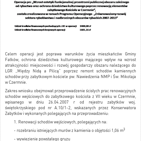
Celem operacji jest poprawa warunków życia mieszkańców Gminy
Fałków, ochrona dziedzictwa kulturowego mającego wpływ na wzrost
atrakcyjności miejscowości i rozwój gospodarczy obszaru należącego do
LGR „Między Nidą a Pilicą” poprzez remont schodów kamiennych
schodów przy zabytkowym kościele pw. Nawiedzenia NMP i Św. Mikołaja
w Czermnie.
Zakres wniosku obejmował przeprowadzenie ścisłych prac renowacyjnych
schodów wejściowych do zabytkowego kościoła z VII wieku w Czermnie,
wpisanego w dniu 26.04.2007 r od rejestru zabytków woj.
świętokrzyskiego pod nr A.10/1-2, wskazanych przez Konserwatora
Zabytków i wykonanych polegających na przeprowadzeniu:
1. Renowacji schodów wejściowych, polegających na:
3
- rozebraniu istniejących murów z kamienia o objętości 1,06 m
- wywiezienie powstałego gruzu