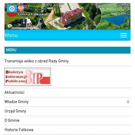
Menu
Toggle
naviga
MENU
Transmisje wideo z obrad Rady Gminy
Aktualności
Władze Gminy
Urząd Gminy
O Gminie
Historia Fałkowa