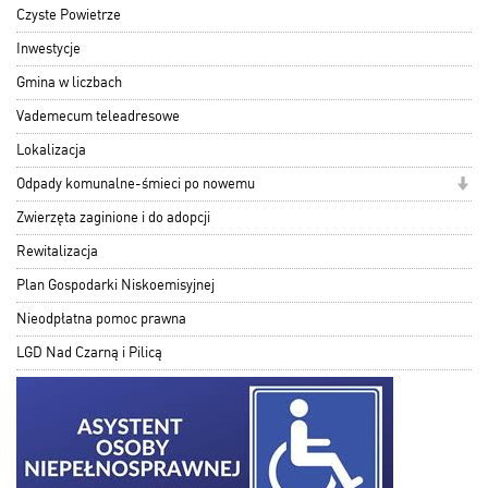
Czyste Powietrze
Inwestycje
Gmina w liczbach
Vademecum teleadresowe
Lokalizacja
Odpady komunalne-śmieci po nowemu
Zwierzęta zaginione i do adopcji
Rewitalizacja
Plan Gospodarki Niskoemisyjnej
Nieodpłatna pomoc prawna
LGD Nad Czarną i Pilicą