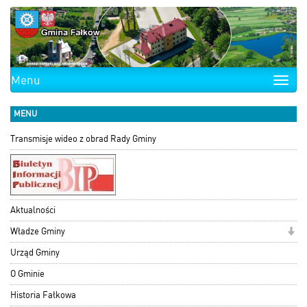
Menu
Toggle
naviga
MENU
Transmisje wideo z obrad Rady Gminy
Aktualności
Władze Gminy
Urząd Gminy
O Gminie
Historia Fałkowa