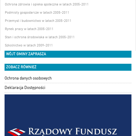
Ochrona zdrowia i opieka społeczna w latach 2005-2011
Podmioty gospodarcze w latach 2005-2011
Przemysł i budownictwo w latach 2005-2011
Rynek pracy w latach 2005-2011
Stan i ochrona środowiska w latach 2005-2011
Szkolnictwo w latach 2009-2011
WÓJT GMINY ZAPRASZA
ZOBACZ RÓWNIEŻ
Ochrona danych osobowych
Deklaracja Dostępności