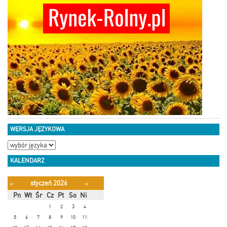
WERSJA JĘZYKOWA
KALENDARZ
styczeń 2026
«
»
Pn
Wt
Śr
Cz
Pt
So
Ni
1
2
3
4
5
6
7
8
9
10
11