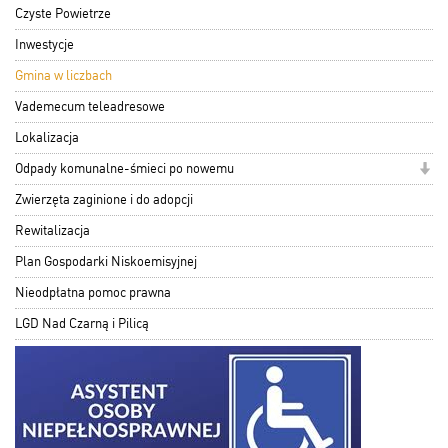
Czyste Powietrze
Inwestycje
Gmina w liczbach
Vademecum teleadresowe
Lokalizacja
Odpady komunalne-śmieci po nowemu
Zwierzęta zaginione i do adopcji
Rewitalizacja
Plan Gospodarki Niskoemisyjnej
Nieodpłatna pomoc prawna
LGD Nad Czarną i Pilicą