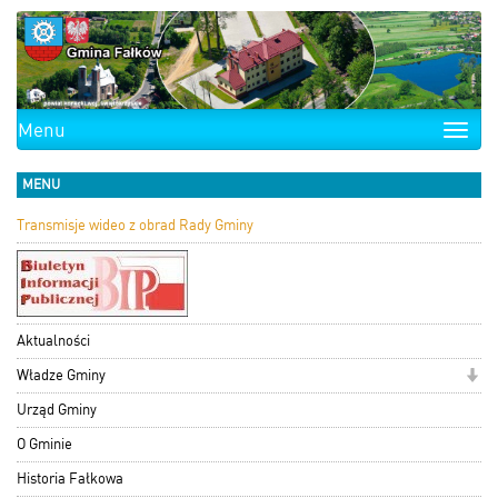
Menu
Toggle
naviga
MENU
Transmisje wideo z obrad Rady Gminy
Aktualności
Władze Gminy
Urząd Gminy
O Gminie
Historia Fałkowa