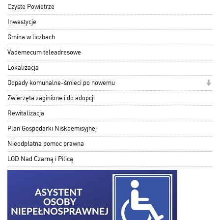
Czyste Powietrze
Inwestycje
Gmina w liczbach
Vademecum teleadresowe
Lokalizacja
Odpady komunalne-śmieci po nowemu
Zwierzęta zaginione i do adopcji
Rewitalizacja
Plan Gospodarki Niskoemisyjnej
Nieodpłatna pomoc prawna
LGD Nad Czarną i Pilicą