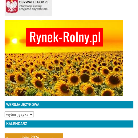
WERSJA JĘZYKOWA
KALENDARZ
lipiec 2026
«
»