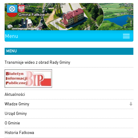
Menu
Toggle
naviga
MENU
Transmisje wideo z obrad Rady Gminy
Aktualności
Władze Gminy
Urząd Gminy
O Gminie
Historia Fałkowa