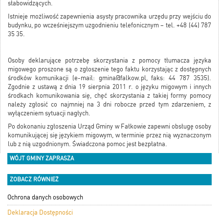
słabowidzących.
Istnieje możliwość zapewnienia asysty pracownika urzędu przy wejściu do
budynku, po wcześniejszym uzgodnieniu telefonicznym – tel. +48 (44) 787
35 35.
Osoby deklarujące potrzebę skorzystania z pomocy tłumacza języka
migowego proszone są o zgłoszenie tego faktu korzystając z dostępnych
środków komunikacji (e-mail: gmina@falkow.pl, faks: 44 787 3535).
Zgodnie z ustawą z dnia 19 sierpnia 2011 r. o języku migowym i innych
środkach komunikowania się, chęć skorzystania z takiej formy pomocy
należy zgłosić co najmniej na 3 dni robocze przed tym zdarzeniem, z
wyłączeniem sytuacji nagłych.
Po dokonaniu zgłoszenia Urząd Gminy w Fałkowie zapewni obsługę osoby
komunikującej się językiem migowym, w terminie przez nią wyznaczonym
lub z nią uzgodnionym. Świadczona pomoc jest bezpłatna.
WÓJT GMINY ZAPRASZA
ZOBACZ RÓWNIEŻ
Ochrona danych osobowych
Deklaracja Dostępności