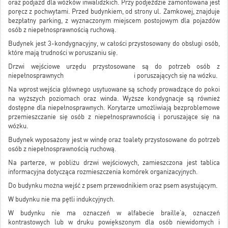
oraz podjazd dla wózków inwalidzkich. Przy podjeździe zamontowana jest
poręcz z pochwytami. Przed budynkiem, od strony ul. Zamkowej, znajduje
bezpłatny parking, z wyznaczonym miejscem postojowym dla pojazdów
osób z niepełnosprawnością ruchową.
Budynek jest 3-kondygnacyjny, w całości przystosowany do obsługi osób,
które mają trudności w poruszaniu się.
Drzwi wejściowe urzędu przystosowane są do potrzeb osób z
niepełnosprawnych i poruszających się na wózku.
Na wprost wejścia głównego usytuowane są schody prowadzące do pokoi
na wyższych poziomach oraz winda. Wyższe kondygnacje są również
dostępne dla niepełnosprawnych. Korytarze umożliwiają bezproblemowe
przemieszczanie się osób z niepełnosprawnością i poruszające się na
wózku.
Budynek wyposażony jest w windę oraz toalety przystosowane do potrzeb
osób z niepełnosprawnością ruchową.
Na parterze, w pobliżu drzwi wejściowych, zamieszczona jest tablica
informacyjna dotycząca rozmieszczenia komórek organizacyjnych.
Do budynku można wejść z psem przewodnikiem oraz psem asystującym.
W budynku nie ma pętli indukcyjnych.
W budynku nie ma oznaczeń w alfabecie braille’a, oznaczeń
kontrastowych lub w druku powiększonym dla osób niewidomych i