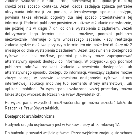
żądanie, wskazanie, o którą stronę internetową lub aplikację mobilną
chodzi oraz sposób kontaktu. Jeżeli osoba żądająca zgłasza potrzebę
otrzymania informacji za pomocą alternatywnego sposobu dostępu,
powinna także określić dogodny dla niej sposób przedstawienia tej
informacji. Podmiot publiczny powinien zrealizować żądanie niezwłocznie,
nie później niż w ciągu 7 dni od dnia wystąpienia z żądaniem. Jeżeli
dotrzymanie tego terminu nie jest możliwe, podmiot publiczny
niezwłocznie informuje o tym wnoszącego żądanie, kiedy realizacja
żądania będzie możliwa, przy czym termin ten nie może być dłuższy niż 2
miesiące od dnia wystąpienia z żądaniem. Jeżeli zapewnienie dostępności
cyfrowej nie jest możliwe, podmiot publiczny może zaproponować
alternatywny sposób dostępu do informacji. W przypadku, gdy podmiot
publiczny odmówi realizacji żądania zapewnienia dostępności lub
alternatywnego sposobu dostępu do informacji, wnoszący żądanie możne
złożyć skargę w sprawie zapewniana dostępności cyfrowej strony
internetowej, aplikacji mobilnej lub elementu strony internetowej, lub
aplikacji mobilnej. Po wyczerpaniu wskazanej wyżej procedury można
także złożyć wniosek do Rzecznika Praw Obywatelskich.
Po wyczerpaniu wszystkich możliwości skargę można przesłać także do
Rzecznika Praw Obywatelskich
.
Dostępność architektoniczna
Budynek urzędu usytuowany jest w Fałkowie przy ul. Zamkowej 1A.
Do budynku prowadzi wejście główne. Przed wejściem znajdują się schody