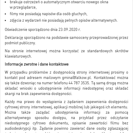
brakuje ostrzeżeń o automatycznym otwarciu nowego okna
w przeglądarce,
filmy nie posiadają napisów dla osób głuchych,
zdjęcia z wydarzeń nie posiadają pełnych opisów alternatywnych.
Oświadczenie sporządzono dnia 23.09.2020 r.
Deklarację sporządzono na podstawie samooceny przeprowadzonej przez
podmiot publiczny.
Na stronie internetowej można korzystać ze standardowych skrótów
klawiaturowych.
Informacje zwrotne i dane kontaktowe
W przypadku problemów z dostępnością strony internetowej prosimy o
kontakt pod adresem mailowym gmina@falkow.pl. Kontaktować można
się także dzwoniąc na numer telefonu 44 787 3535. Tą samą drogą można
składać wnioski o udostępnienie informacji niedostępnej oraz składać
skargi na brak zapewnienia dostępności.
Każdy ma prawo do wystąpienia z żądaniem zapewnienia dostępności
cyfrowej strony internetowej, aplikacji mobilnej lub jakiegoś ich elementu.
Można także zażądać udostępnienia informacji za pomocą
alternatywnego sposobu dostępu, na przykład przez odczytanie
niedostępnego cyfrowo dokumentu, opisanie zawartości filmu bez
audiodeskrypcji itp. Żądanie powinno zawierać dane osoby zgłaszającej