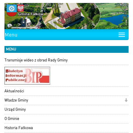
Menu
Toggle
naviga
MENU
Transmisje wideo z obrad Rady Gminy
Aktualności
Władze Gminy
Urząd Gminy
O Gminie
Historia Fałkowa