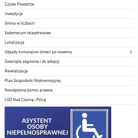
Czyste Powietrze
Inwestycje
Gmina w liczbach
Vademecum teleadresowe
Lokalizacja
Odpady komunalne-śmieci po nowemu
Zwierzęta zaginione i do adopcji
Rewitalizacja
Plan Gospodarki Niskoemisyjnej
Nieodpłatna pomoc prawna
LGD Nad Czarną i Pilicą