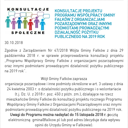
KONSULTACJE PROJEKTU
PROGRAMU WSPÓŁPRACY GMINY
FAŁKÓW Z ORGANIZACJAMI
POZARZĄDOWYMI ORAZ INNYMI
PODMIOTAMI PROWADZĄCYMI
DZIAŁALNOŚĆ POŻYTKU
PUBLICZNEGO NA 2019 ROK
30.10.2018
Zgodnie z Zarządzeniem Nr 47/2018 Wójta Gminy Fałków z dnia 29
października 2018 r. w sprawie przeprowadzenia konsultacji projektu
„Programu Współpracy Gminy Fałków z organizacjami pozarządowymi
oraz innymi podmiotami prowadzącymi działalność pożytku publicznego
na 2019 rok”.
Wójt Gminy Fałków zaprasza
organizacje pozarządowe i inne podmioty określone w art. 3 ustawy z dnia
24 kwietnia 2003 r. o działalności pożytku publicznego i o wolontariacie
(t.j. Dz. U. z 2018 r. poz. 450 z późn. zm.), działające na rzecz
mieszkańców Gminy Fałków do konsultacji projektu rocznego Programu
Współpracy Gminy Fałków z Organizacjami Pozarządowymi oraz innymi
podmiotami prowadzącymi działalność pożytku publicznego na 2019 rok.
Uwagi do Programu można nadsyłać do 15 listopada 2018 r. p
ocztą
elektroniczną:
gmina@falkow.pl
lub pod adres (decyduje data wpływu
opinii do Urzędu Gminy w Fałkowie):