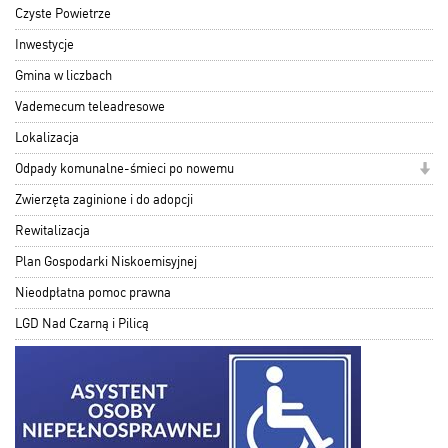
Czyste Powietrze
Inwestycje
Gmina w liczbach
Vademecum teleadresowe
Lokalizacja
Odpady komunalne-śmieci po nowemu
Zwierzęta zaginione i do adopcji
Rewitalizacja
Plan Gospodarki Niskoemisyjnej
Nieodpłatna pomoc prawna
LGD Nad Czarną i Pilicą