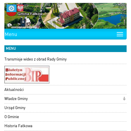
Menu
Toggle
naviga
MENU
Transmisje wideo z obrad Rady Gminy
Aktualności
Władze Gminy
Urząd Gminy
O Gminie
Historia Fałkowa