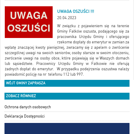
UWAGA OSZUŚCI !!!
20.04.2023
W związku z pojawieniem się na terenie
Gminy Fałków oszusta, podającego się za
pracownika Urzędu Gminy i oferującego
rzekome dopłaty do emerytur w zamian za
wpłatę znaczącej kwoty pieniężnej, zwracamy się z apelem o zwrócenie
szczególnej uwagi na swoich seniorów, osoby starsze w swoim otoczeniu,
zwrócenie uwagi na osoby obce, które pojawiają się w Waszych domach
lub sąsiedztwie. Pracownicy Urzędu Gminy w Fałkowie nie oferują
żadnych dopłat do emerytur. W przypadku podejrzenia oszustwa należy
powiadomić policję na nr telefonu 112 lub 997.
WÓJT GMINY ZAPRASZA
ZOBACZ RÓWNIEŻ
Ochrona danych osobowych
Deklaracja Dostępności