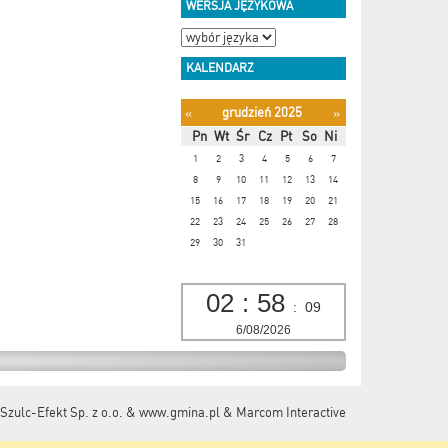
WERSJA JĘZYKOWA
KALENDARZ
grudzień 2025
«
»
Pn
Wt
Śr
Cz
Pt
So
Ni
1
2
3
4
5
6
7
8
9
10
11
12
13
14
15
16
17
18
19
20
21
22
23
24
25
26
27
28
29
30
31
02
:
58
:
10
6/08/2026
Szulc-Efekt Sp. z o.o. & www.gmina.pl
&
Marcom Interactive