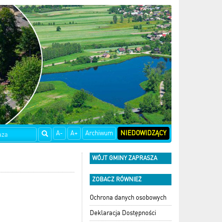
A-
A+
Archiwum
NIEDOWIDZĄCY
WÓJT GMINY ZAPRASZA
ZOBACZ RÓWNIEŻ
Ochrona danych osobowych
Deklaracja Dostępności