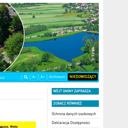
A-
A+
Archiwum
NIEDOWIDZĄCY
WÓJT GMINY ZAPRASZA
ZOBACZ RÓWNIEŻ
Ochrona danych osobowych
Deklaracja Dostępności