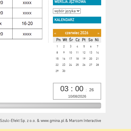
WERSJA JĘZYKOWA
KALENDARZ
czerwiec 2026
«
»
Pn
Wt
Śr
Cz
Pt
So
Ni
1
2
3
4
5
6
7
8
9
10
11
12
13
14
15
16
17
18
19
20
21
22
23
24
25
26
27
28
29
30
03
:
00
:
27
10/08/2026
Szulc-Efekt Sp. z o.o. & www.gmina.pl
&
Marcom Interactive