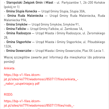
-
Staropolski Związek Gmin i Miast
- ul. Partyzantów 1, 26-200 Końskie
(pokój nr 1)
-
Gmina Słupia Konecka
— Urząd Gminy Słupia, Słupia 30A,
-
Gmina Ruda Maleniecka
— Urząd Gminy Ruda Maleniecka, Ruda
Maleniecka 99A,
-
Gmina Smyków
— Urząd Gminy Smyków, Smyków 91,
-
Gmina Fałków
— Urząd Gminy Fałków, ul. Zamkowa 1A,
-
Gmina Radoszyce
— Urząd Miasta i Gminy Radoszyce, ul. Żeromskiego
28,
-
Gmina Stąporków
— Urząd Miasta i Gminy Stąporków, ul. Piłsudskiego
132A,
-
Gmina Gowarczów
— Urząd Miasta i Gminy Gowarczów, Plac XX-Lecia 1.
Więcej szczegółów zawarte jest 'informacji dla mieszkańca' (do pobrania
poniżej)
Ankieta:
https://bip-v1-files.idcom-
jst.pl/sites/46779/wiadomosci/850717/files/ankieta_-
_nabor_uzupelniajacy.pdf
RODO:
https://bip-v1-files.idcom-
jst.pl/sites/46779/wiadomosci/850717/files/rodo_-