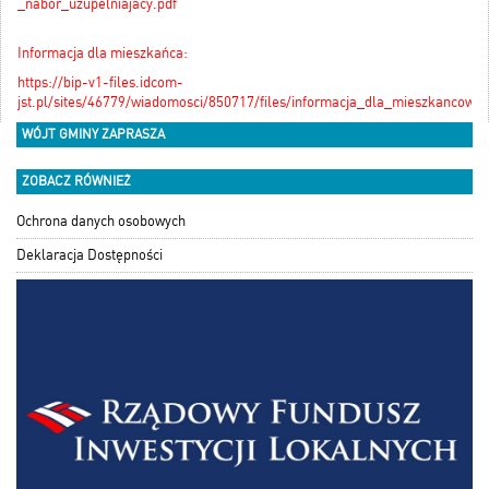
_nabor_uzupelniajacy.pdf
Informacja dla mieszkańca:
https://bip-v1-files.idcom-
jst.pl/sites/46779/wiadomosci/850717/files/informacja_dla_mieszkancow.p
WÓJT GMINY ZAPRASZA
ZOBACZ RÓWNIEŻ
Ochrona danych osobowych
Deklaracja Dostępności