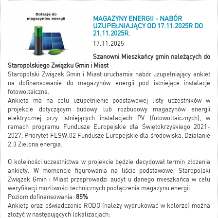
MAGAZYNY ENERGII - NABÓR
UZUPEŁNIAJĄCY OD 17.11.2025R DO
21.11.2025R.
17.11.2025
Szanowni Mieszkańcy gmin należących do
Staropolskiego Związku Gmin i Miast
Staropolski Związek Gmin i Miast uruchamia nabór uzupełniający ankiet
na dofinansowanie do magazynów energii pod istniejące instalacje
fotowoltaiczne.
Ankieta ma na celu uzupełnienie podstawowej listy uczestników w
projekcie dotyczącym budowy lub rozbudowy magazynów energii
elektrycznej przy istniejących instalacjach PV (fotowoltaicznych), w
ramach programu Fundusze Europejskie dla Świętokrzyskiego 2021-
2027, Priorytet FESW.02 Fundusze Europejskie dla środowiska, Działanie
2.3 Zielona energia.
O kolejności uczestnictwa w projekcie będzie decydował termin złożenia
ankiety. W momencie figurowania na liście podstawowej Staropolski
Związek Gmin i Miast przeprowadzi audyt u danego mieszkańca w celu
weryfikacji możliwości technicznych podłączenia magazynu energii.
Poziom dofinansowania:
85%
Ankietę oraz oświadczenie RODO (należy wydrukować w kolorze) można
złożyć w następujących lokalizacjach: