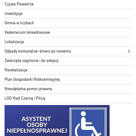
Czyste Powietrze
Inwestycje
Gmina w liczbach
Vademecum teleadresowe
Lokalizacja
Odpady komunalne-śmieci po nowemu
Zwierzęta zaginione i do adopcji
Rewitalizacja
Plan Gospodarki Niskoemisyjnej
Nieodpłatna pomoc prawna
LGD Nad Czarną i Pilicą