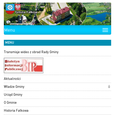
Menu
Toggle
naviga
MENU
Transmisje wideo z obrad Rady Gminy
Aktualności
Władze Gminy
Urząd Gminy
O Gminie
Historia Fałkowa