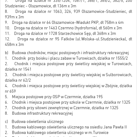
7. Droga na działce nr 335/1204, 1067/1, 368/1, 365/2, 362/5, 200
Studzieniec - Olszamowice, dł 136m x 3m
8. Droga na działce nr 1063, 326, 939 Olszamowice-Studzieniec, dł
939m x 3m
9. Droga na działce nr 64 Olszamowice-Wiadukt PKP, dł 758m x 4m
10. Droga na działce nr 1463 Czermno (hydrofornia), dł 560m x 3m
11. Droga na działce nr 1728 Starzechowice Sęp, dł 368m x 3m
12. Droga na działce nr 95 Fałków (ul.Wolska-ul.Studzieniecka), dł
458m x 3m
b) Budowa chodników, miejsc postojowych i infrastruktury rekreacyjnej
1. Chodnik przy boisku i placu zabaw w Turowicach, działka nr 1555/2
2. Chodnik i miejsca postojowe przy świetlicy wiejskiej w Turowicach,
działka nr 1541
3. Chodnik i miejsca postojowe przy świetlicy wiejskiej w Sulborowicach,
działka nr 62/2
4. Chodnik i miejsca postojowe przy świetlicy wiejskiej w Zbójnie, działka
nr 659
5. Miejsca postojowe przy OSP w Czermnie, działka 195
6. Chodnik i miejsca postojowe przy szkole w Czermnie, działka nr 1325
7. Chodnik przy siłowni zewnętrznej w Czermnie, działka nr 1325
8. Budowa infrastruktury rekreacyjnej
c) Budowa oświetlenia ulicznego
1. Budowa kablowego oświetlenia ulicznego na osiedlu Jana Pawła II
2. Budowa kablowego oświetlenia ulicznego w m.Turowice