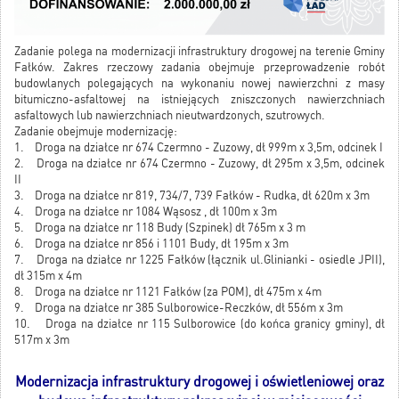
Zadanie polega na modernizacji infrastruktury drogowej na terenie Gminy
Fałków. Zakres rzeczowy zadania obejmuje przeprowadzenie robót
budowlanych polegających na wykonaniu nowej nawierzchni z masy
bitumiczno-asfaltowej na istniejących zniszczonych nawierzchniach
asfaltowych lub nawierzchniach nieutwardzonych, szutrowych.
Zadanie obejmuje modernizację:
1. Droga na działce nr 674 Czermno - Zuzowy, dł 999m x 3,5m, odcinek I
2. Droga na działce nr 674 Czermno - Zuzowy, dł 295m x 3,5m, odcinek
II
3. Droga na działce nr 819, 734/7, 739 Fałków - Rudka, dł 620m x 3m
4. Droga na działce nr 1084 Wąsosz , dł 100m x 3m
5. Droga na działce nr 118 Budy (Szpinek) dł 765m x 3 m
6. Droga na działce nr 856 i 1101 Budy, dł 195m x 3m
7. Droga na działce nr 1225 Fałków (łącznik ul.Glinianki - osiedle JPII),
dł 315m x 4m
8. Droga na działce nr 1121 Fałków (za POM), dł 475m x 4m
9. Droga na działce nr 385 Sulborowice-Reczków, dł 556m x 3m
10. Droga na działce nr 115 Sulborowice (do końca granicy gminy), dł
517m x 3m
Modernizacja infrastruktury drogowej i oświetleniowej oraz