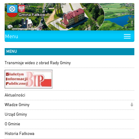
Menu
Toggle
naviga
MENU
Transmisje wideo z obrad Rady Gminy
Aktualności
Władze Gminy
Urząd Gminy
O Gminie
Historia Fałkowa