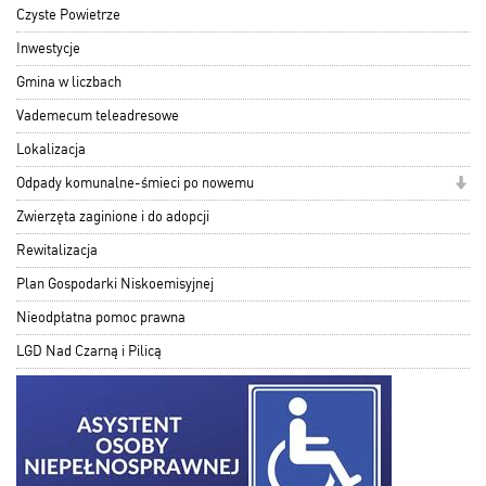
Czyste Powietrze
Inwestycje
Gmina w liczbach
Vademecum teleadresowe
Lokalizacja
Odpady komunalne-śmieci po nowemu
Zwierzęta zaginione i do adopcji
Rewitalizacja
Plan Gospodarki Niskoemisyjnej
Nieodpłatna pomoc prawna
LGD Nad Czarną i Pilicą