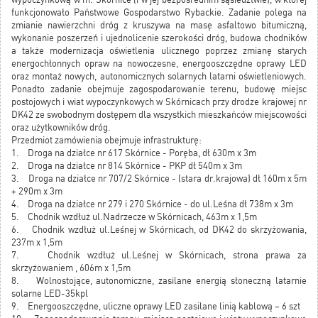
funkcjonowało Państwowe Gospodarstwo Rybackie. Zadanie polega na
zmianie nawierzchni dróg z kruszywa na masę asfaltowo bitumiczną,
wykonanie poszerzeń i ujednolicenie szerokości dróg, budowa chodników
a także modernizacja oświetlenia ulicznego poprzez zmianę starych
energochłonnych opraw na nowoczesne, energooszczędne oprawy LED
oraz montaż nowych, autonomicznych solarnych latarni oświetleniowych.
Ponadto zadanie obejmuje zagospodarowanie terenu, budowę miejsc
postojowych i wiat wypoczynkowych w Skórnicach przy drodze krajowej nr
DK42 ze swobodnym dostępem dla wszystkich mieszkańców miejscowości
oraz użytkowników dróg.
Przedmiot zamówienia obejmuje infrastrukturę:
1. Droga na działce nr 617 Skórnice - Poręba, dł 630m x 3m
2. Droga na działce nr 814 Skórnice - PKP dł 540m x 3m
3. Droga na działce nr 707/2 Skórnice - (stara dr.krajowa) dł 160m x 5m
+ 290m x 3m
4. Droga na działce nr 279 i 270 Skórnice - do ul.Leśna dł 738m x 3m
5. Chodnik wzdłuż ul.Nadrzecze w Skórnicach, 463m x 1,5m
6. Chodnik wzdłuż ul.Leśnej w Skórnicach, od DK42 do skrzyżowania,
237m x 1,5m
7. Chodnik wzdłuż ul.Leśnej w Skórnicach, strona prawa za
skrzyżowaniem , 606m x 1,5m
8. Wolnostojące, autonomiczne, zasilane energią słoneczną latarnie
solarne LED-35kpl
9. Energooszczędne, uliczne oprawy LED zasilane linią kablową – 6 szt