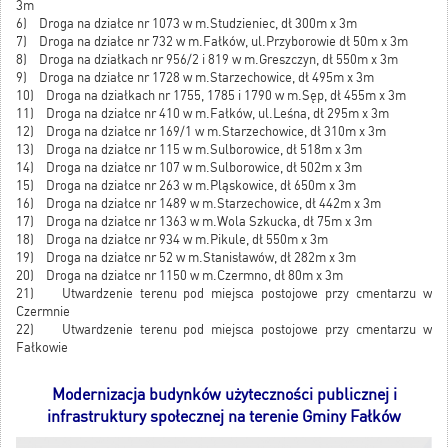
3m
6) Droga na działce nr 1073 w m.Studzieniec, dł 300m x 3m
7) Droga na działce nr 732 w m.Fałków, ul.Przyborowie dł 50m x 3m
8) Droga na działkach nr 956/2 i 819 w m.Greszczyn, dł 550m x 3m
9) Droga na działce nr 1728 w m.Starzechowice, dł 495m x 3m
10) Droga na działkach nr 1755, 1785 i 1790 w m.Sęp, dł 455m x 3m
11) Droga na działce nr 410 w m.Fałków, ul.Leśna, dł 295m x 3m
12) Droga na działce nr 169/1 w m.Starzechowice, dł 310m x 3m
13) Droga na działce nr 115 w m.Sulborowice, dł 518m x 3m
14) Droga na działce nr 107 w m.Sulborowice, dł 502m x 3m
15) Droga na działce nr 263 w m.Pląskowice, dł 650m x 3m
16) Droga na działce nr 1489 w m.Starzechowice, dł 442m x 3m
17) Droga na działce nr 1363 w m.Wola Szkucka, dł 75m x 3m
18) Droga na działce nr 934 w m.Pikule, dł 550m x 3m
19) Droga na działce nr 52 w m.Stanisławów, dł 282m x 3m
20) Droga na działce nr 1150 w m.Czermno, dł 80m x 3m
21) Utwardzenie terenu pod miejsca postojowe przy cmentarzu w
Czermnie
22) Utwardzenie terenu pod miejsca postojowe przy cmentarzu w
Fałkowie
Modernizacja budynków użyteczności publicznej i
infrastruktury społecznej na terenie Gminy Fałków