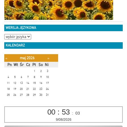
WERSJA JĘZYKOWA
KALENDARZ
maj 2026
«
»
Pn
Wt
Śr
Cz
Pt
So
Ni
1
2
3
4
5
6
7
8
9
10
11
12
13
14
15
16
17
18
19
20
21
22
23
24
25
26
27
28
29
30
31
00
:
53
:
05
9/08/2026