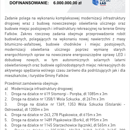
Zadanie polega na wykonaniu kompleksowej modernizacji infrastruktury
drogowej wraz z budową nowoczesnego oświetlenia ulicznego oraz
budowie miejsc postojowych i infrastruktury rekreacyjnej na terenie Gminy
Fałków. Zakres rzeczowy zadania obejmuje przeprowadzenie robót
budowlanych, polegających na wykonaniu nowej nawierzchni z masy
bitumiczno-asfaltowej, budowie chodników i miejsc postojowych,
modernizacji oświetlenia ulicznego poprzez wymianę starych
energochłonnych opraw na nowoczesne energooszczędne oprawy LED i
dobudowę nowych, w tym autonomicznych solarnych latarni
oświetleniowych oraz budowie ogólnodostępnych miejsc rekreacyjnych do
aktywnego spędzania wolnego czasu zarówno dla podróżujących jak i dla
mieszkańców, i turystów Gminy Fałków.
Przedmiot zamówienia obejmuje:
a) Modernizacja infrastruktury drogowej
1. Droga na działce nr 619 Stomorgi - Poręba, dł 1085m x 3m
2. Droga na działce nr 1358/1 Wola Szkucka , dł 267m x 3m
3. Droga na działce nr 1369, 1353 Wola Szkucka (Stolarski -
Ostrowska), dł 1200m x 3m
4. Droga na działce nr 263, 278 Pląskowice, dł 615m x 3m
5. Droga na działce nr 1489 Pląskowice (Borki), dł 995m x 3m
6. Droga na działce nr 1145 Starzechowice (łącznik), dł 565m x 3m