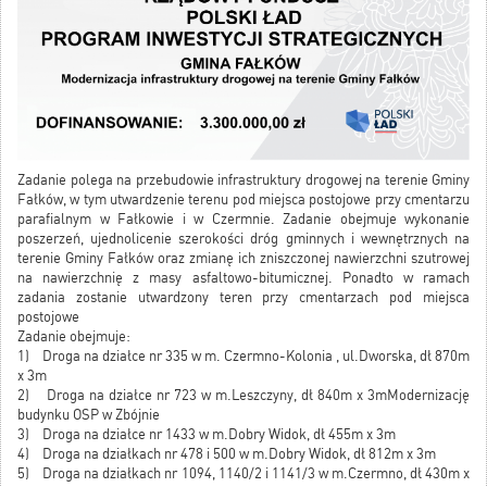
Zadanie polega na przebudowie infrastruktury drogowej na terenie Gminy
Fałków, w tym utwardzenie terenu pod miejsca postojowe przy cmentarzu
parafialnym w Fałkowie i w Czermnie. Zadanie obejmuje wykonanie
poszerzeń, ujednolicenie szerokości dróg gminnych i wewnętrznych na
terenie Gminy Fałków oraz zmianę ich zniszczonej nawierzchni szutrowej
na nawierzchnię z masy asfaltowo-bitumicznej. Ponadto w ramach
zadania zostanie utwardzony teren przy cmentarzach pod miejsca
postojowe
Zadanie obejmuje:
1) Droga na działce nr 335 w m. Czermno-Kolonia , ul.Dworska, dł 870m
x 3m
2) Droga na działce nr 723 w m.Leszczyny, dł 840m x 3mModernizację
budynku OSP w Zbójnie
3) Droga na działce nr 1433 w m.Dobry Widok, dł 455m x 3m
4) Droga na działkach nr 478 i 500 w m.Dobry Widok, dł 812m x 3m
5) Droga na działkach nr 1094, 1140/2 i 1141/3 w m.Czermno, dł 430m x