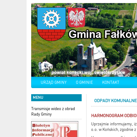
URZĄD GMINY
O GMINIE
KONTAKT
MENU
ODPADY KOMUNALNE
Transmisje wideo z obrad
Rady Gminy
HARMONOGRAM ODBIOR
Uprzejmie informujemy, i
o.o. w Końskich, zgodnie