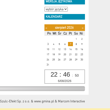
WERSJA JĘZYKOWA
KALENDARZ
sierpień 2026
«
»
Pn
Wt
Śr
Cz
Pt
So
Ni
1
2
3
4
5
6
7
8
9
10
11
12
13
14
15
16
17
18
19
20
21
22
23
24
25
26
27
28
29
30
31
22
:
46
:
50
6/08/2026
Szulc-Efekt Sp. z o.o. & www.gmina.pl
&
Marcom Interactive