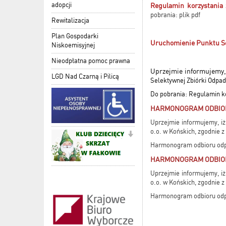
adopcji
Regulamin korzystania
pobrania:
plik pdf
Rewitalizacja
Plan Gospodarki
Uruchomienie Punktu S
Niskoemisyjnej
Nieodpłatna pomoc prawna
Uprzejmie informujemy, 
LGD Nad Czarną i Pilicą
Selektywnej Zbiórki Odp
Do pobrania: Regulamin k
HARMONOGRAM ODBIOR
Uprzejmie informujemy, i
o.o. w Końskich, zgodnie
Harmonogram odbioru odpa
HARMONOGRAM ODBIOR
Uprzejmie informujemy, i
o.o. w Końskich, zgodnie
Harmonogram odbioru odpa