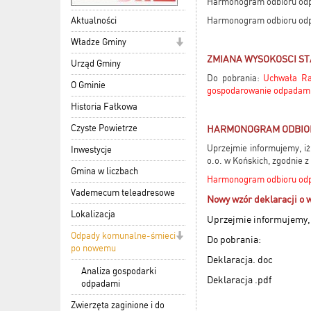
Harmonogram odbioru odpa
Aktualności
Harmonogram odbioru odpa
Władze Gminy
ZMIANA WYSOKOSCI ST
Urząd Gminy
Do pobrania:
Uchwała Ra
O Gminie
gospodarowanie odpadami 
Historia Fałkowa
Czyste Powietrze
HARMONOGRAM ODBIOR
Uprzejmie informujemy, i
Inwestycje
o.o. w Końskich, zgodnie
Gmina w liczbach
Harmonogram odbioru odp
Vademecum teleadresowe
Nowy wzór deklaracji o
Lokalizacja
Uprzejmie informujemy, 
Odpady komunalne-śmieci
Do pobrania:
po nowemu
Deklaracja. doc
Analiza gospodarki
Deklaracja .pdf
odpadami
Zwierzęta zaginione i do