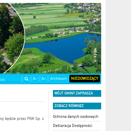
A-
A+
Archiwum
NIEDOWIDZĄCY
WÓJT GMINY ZAPRASZA
ZOBACZ RÓWNIEŻ
Ochrona danych osobowych
ny będzie przez PGK Sp. z
Deklaracja Dostępności