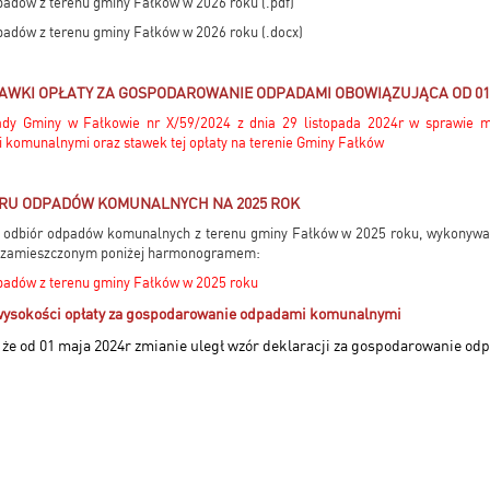
dów z terenu gminy Fałków w 2026 roku (.pdf)
dów z terenu gminy Fałków w 2026 roku (.docx)
AWKI OPŁATY ZA GOSPODAROWANIE ODPADAMI OBOWIĄZUJĄCA OD 01.
dy Gminy w Fałkowie nr X/59/2024 z dnia 29 listopada 2024r w sprawie me
komunalnymi oraz stawek tej opłaty na terenie Gminy Fałków
U ODPADÓW KOMUNALNYCH NA 2025 ROK
ż odbiór odpadów komunalnych z terenu gminy Fałków w 2025 roku, wykonywa
 z zamieszczonym poniżej harmonogramem:
adów z terenu gminy Fałków w 2025 roku
 wysokości opłaty za gospodarowanie odpadami komunalnymi
że od 01 maja 2024r zmianie uległ wzór deklaracji za gospodarowanie o