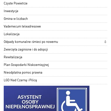
Czyste Powietrze
Inwestycje
Gmina w liczbach
Vademecum teleadresowe
Lokalizacja
Odpady komunalne-śmieci po nowemu
Zwierzęta zaginione i do adopcji
Rewitalizacja
Plan Gospodarki Niskoemisyjnej
Nieodpłatna pomoc prawna
LGD Nad Czarną i Pilicą