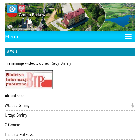
Menu
Toggle
naviga
MENU
Transmisje wideo z obrad Rady Gminy
Aktualności
Władze Gminy
Urząd Gminy
O Gminie
Historia Fałkowa