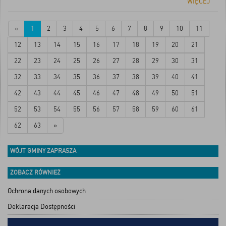
WIĘCEJ
«
1
2
3
4
5
6
7
8
9
10
11
12
13
14
15
16
17
18
19
20
21
22
23
24
25
26
27
28
29
30
31
32
33
34
35
36
37
38
39
40
41
42
43
44
45
46
47
48
49
50
51
52
53
54
55
56
57
58
59
60
61
62
63
»
WÓJT GMINY ZAPRASZA
ZOBACZ RÓWNIEŻ
Ochrona danych osobowych
Deklaracja Dostępności