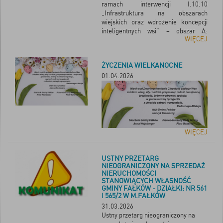
ramach interwencji I.10.10
„Infrastruktura na obszarach
wiejskich oraz wdrożenie koncepcji
inteligentnych wsi” – obszar A:
WIĘCEJ
inwestycje w zakresie systemów
indywidualnego oczyszczania
ścieków, w ramach Planu
ŻYCZENIA WIELKANOCNE
Strategicznego dla Wspólnej Polityki
Rolnej na lata 2023–2027,
01.04.2026
współfinansowanego ze środków
Europejskiego Funduszu Rolnego na
rzecz Rozwoju Obszarów Wiejskich
(EFRROW).
Osoby zainteresowane prosimy o
wypełnienie Ankiety do 15.04.2026r
WIĘCEJ
USTNY PRZETARG
NIEOGRANICZONY NA SPRZEDAŻ
NIERUCHOMOŚCI
STANOWIĄCYCH WŁASNOŚĆ
GMINY FAŁKÓW - DZIAŁKI: NR 561
I 565/2 W M.FAŁKÓW
31.03.2026
Ustny przetarg nieograniczony na