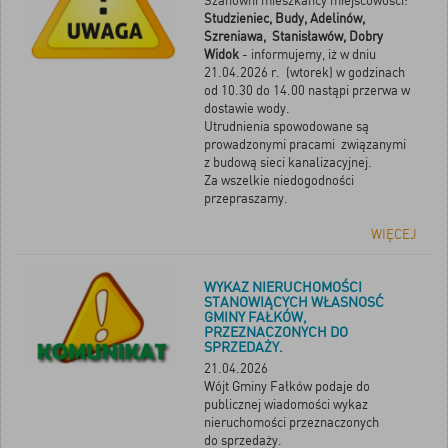
Szanowni mieszkańcy miejscowości:
Studzieniec, Budy, Adelinów,
Szreniawa, Stanisławów, Dobry
Widok
- informujemy, iż w dniu
21.04.2026 r. (wtorek) w godzinach
od 10.30 do 14.00 nastąpi przerwa w
dostawie wody.
Utrudnienia spowodowane są
prowadzonymi pracami związanymi
z budową sieci kanalizacyjnej.
Za wszelkie niedogodności
przepraszamy.
WIĘCEJ
WYKAZ NIERUCHOMOŚCI
STANOWIĄCYCH WŁASNOSĆ
GMINY FAŁKÓW,
PRZEZNACZONYCH DO
SPRZEDAŻY.
21.04.2026
Wójt Gminy Fałków podaje do
publicznej wiadomości wykaz
nieruchomości przeznaczonych
do
sprzedaży.