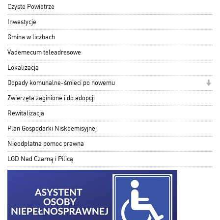
Czyste Powietrze
Inwestycje
Gmina w liczbach
Vademecum teleadresowe
Lokalizacja
Odpady komunalne-śmieci po nowemu
Zwierzęta zaginione i do adopcji
Rewitalizacja
Plan Gospodarki Niskoemisyjnej
Nieodpłatna pomoc prawna
LGD Nad Czarną i Pilicą