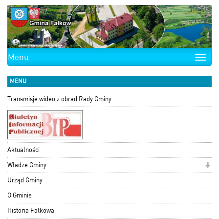
Menu
Toggle
naviga
MENU
Transmisje wideo z obrad Rady Gminy
Aktualności
Władze Gminy
Urząd Gminy
O Gminie
Historia Fałkowa