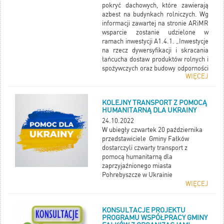
pokryć dachowych, które zawierają
azbest na budynkach rolniczych. Wg
informacji zawartej na stronie ARiMR
wsparcie zostanie udzielone w
ramach inwestycji A1.4.1. „Inwestycje
na rzecz dywersyfikacji i skracania
łańcucha dostaw produktów rolnych i
spożywczych oraz budowy odporności
WIĘCEJ
podmiotów uczestniczących w
łańcuchu", objętej Krajowym Planem
Odbudowy i Zwiększania
KOLEJNY TRANSPORT Z POMOCĄ
Odporności (Plan Rozwojowy).
HUMANITARNĄ DLA UKRAINY
Wnioski należy składać do Agencji
24.10.2022
Restrukturyzacji i Modernizacji
W ubiegły czwartek 20 października
Rolnictwa do dnia 15 listopada 2022r.
przedstawiciele Gminy Fałków
w formie elektronicznej poprzez
dostarczyli czwarty transport z
skorzystanie z formularza
pomocą humanitarną dla
udostępnionego przez Agencję na
zaprzyjaźnionego miasta
PUE pod adresem
Pohrebyszcze w Ukrainie
https://epue.arimr.gov.pl/
WIĘCEJ
Więcej informacji uzyskacie Państwo
na stronie
https://www.gov.pl/web/arimr
KONSULTACJE PROJEKTU
PROGRAMU WSPÓŁPRACY GMINY