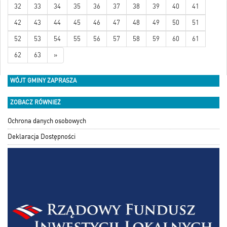
32
33
34
35
36
37
38
39
40
41
42
43
44
45
46
47
48
49
50
51
52
53
54
55
56
57
58
59
60
61
62
63
»
WÓJT GMINY ZAPRASZA
ZOBACZ RÓWNIEŻ
Ochrona danych osobowych
Deklaracja Dostępności