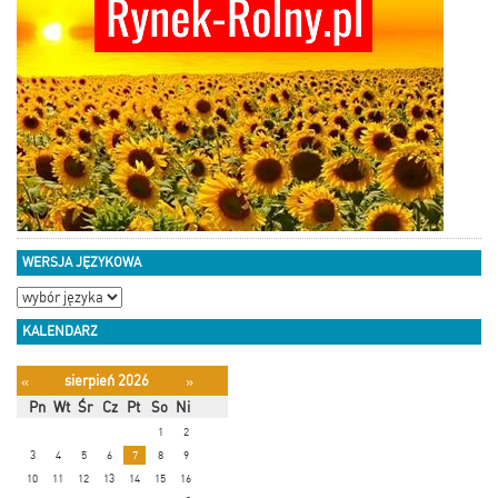
WERSJA JĘZYKOWA
KALENDARZ
sierpień 2026
«
»
Pn
Wt
Śr
Cz
Pt
So
Ni
1
2
3
4
5
6
7
8
9
10
11
12
13
14
15
16