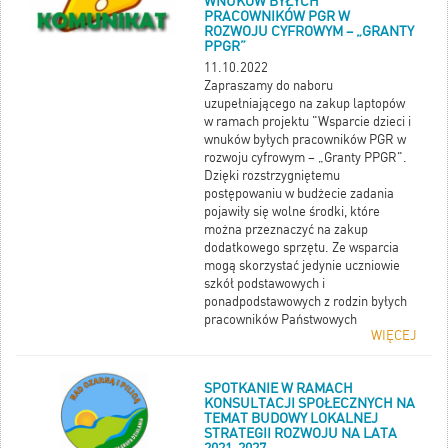
WNUKÓW BYŁYCH
PRACOWNIKÓW PGR W
ROZWOJU CYFROWYM – „GRANTY
PPGR”
11.10.2022
Zapraszamy do naboru
uzupełniającego na zakup laptopów
w ramach projektu "Wsparcie dzieci i
wnuków byłych pracowników PGR w
rozwoju cyfrowym – „Granty PPGR".
Dzięki rozstrzygniętemu
postępowaniu w budżecie zadania
pojawiły się wolne środki, które
można przeznaczyć na zakup
dodatkowego sprzętu. Ze wsparcia
mogą skorzystać jedynie uczniowie
szkół podstawowych i
ponadpodstawowych z rodzin byłych
pracowników Państwowych
WIĘCEJ
Gospodarstw Rolnych
ZE WZGLĘDU NA OGRANICZONĄ
ILOŚĆ POZOSTAŁYCH ŚRODKÓW
SPOTKANIE W RAMACH
DECYDUJE KOLEJNOŚĆ
KONSULTACJI SPOŁECZNYCH NA
PRAWIDŁOWO I KOMPLETNIE
TEMAT BUDOWY LOKALNEJ
PRZEKAZANYCH ZGŁOSZEŃ!
STRATEGII ROZWOJU NA LATA
Prosimy o dostarczenie do dnia