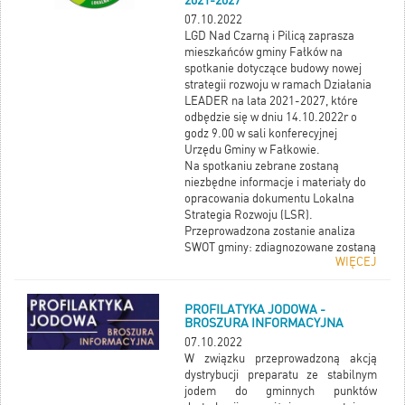
2021-2027
21.10.2022r
następujących
07.10.2022
dokumentów poświadczających:
LGD Nad Czarną i Pilicą zaprasza
mieszkańców gminy Fałków na
spotkanie dotyczące budowy nowej
strategii rozwoju w ramach Działania
LEADER na lata 2021-2027, które
odbędzie się w dniu 14.10.2022r o
godz 9.00 w sali konferecyjnej
Urzędu Gminy w Fałkowie.
Na spotkaniu zebrane zostaną
niezbędne informacje i materiały do
opracowania dokumentu Lokalna
Strategia Rozwoju (LSR).
Przeprowadzona zostanie analiza
SWOT gminy: zdiagnozowane zostaną
WIĘCEJ
silne i słabe strony, perspektywy i
szanse rozwoju oraz zagrożenia.
Wskazane zostaną także problemy i
PROFILATYKA JODOWA -
potrzeby społeczne, dokonana
BROSZURA INFORMACYJNA
zostanie identyfikacja grup
07.10.2022
defaworyzowanych i analiza ich
W związku przeprowadzoną akcją
sytuacji w odniesieniu do głównych
dystrybucji preparatu ze stabilnym
cech podejścia LEADER.
jodem do gminnych punktów
Dzięki spotkaniom wspólnie zostaną