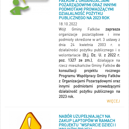
FAŁKÓW Z ORGANIZACJAMI
POZARZĄDOWYMI ORAZ INNYMI
PODMIOTAMI PROWADZĄCYMI
DZIAŁALNOŚĆ POŻYTKU
PUBLICZNEGO NA 2023 ROK
18.10.2022
Wójt Gminy Fałków
zaprasza
organizacje pozarządowe i inne
podmioty określone w art. 3 ustawy z
dnia 24 kwietnia 2003 r. o
działalności pożytku publicznego i o
wolontariacie
(
(t.j. Dz. U. z 2022 r.
poz. 1327 ze zm.)
, działające na
rzecz mieszkańców Gminy Fałków
do
konsultacji
projektu rocznego
Programu Współpracy Gminy Fałków
z Organizacjami Pozarządowymi oraz
innymi podmiotami prowadzącymi
działalność pożytku publicznego na
2023 rok.
WIĘCEJ
Więcej informacji
NABÓR UZUPEŁNIAJĄCY NA
ZAKUP LAPTOPÓW W RAMACH
PROJEKTU "WSPARCIE DZIECI I