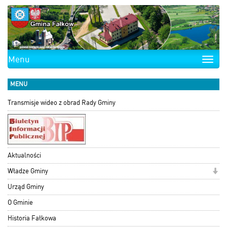
Menu
Toggle
naviga
MENU
Transmisje wideo z obrad Rady Gminy
Aktualności
Władze Gminy
Urząd Gminy
O Gminie
Historia Fałkowa