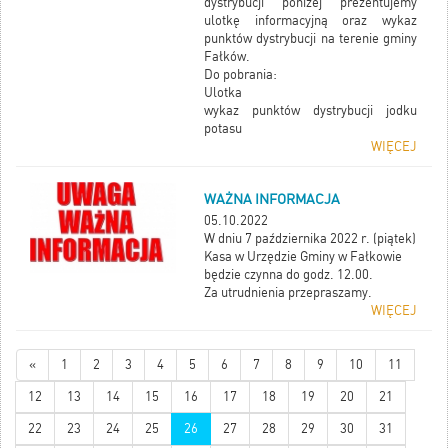
dystrybucji poniżej prezentujemy
określone najważniejsze cele i
ulotkę informacyjną oraz wykaz
kierunki działań w nowej
punktów dystrybucji na terenie gminy
perspektywie realizacji LSR.
Fałków.
Do pobrania:
Ulotka
wykaz punktów dystrybucji jodku
potasu
WIĘCEJ
WAŻNA INFORMACJA
05.10.2022
W dniu 7 października 2022 r. (piątek)
Kasa w Urzędzie Gminy w Fałkowie
będzie czynna do godz. 12.00.
Za utrudnienia przepraszamy.
WIĘCEJ
«
1
2
3
4
5
6
7
8
9
10
11
12
13
14
15
16
17
18
19
20
21
22
23
24
25
26
27
28
29
30
31