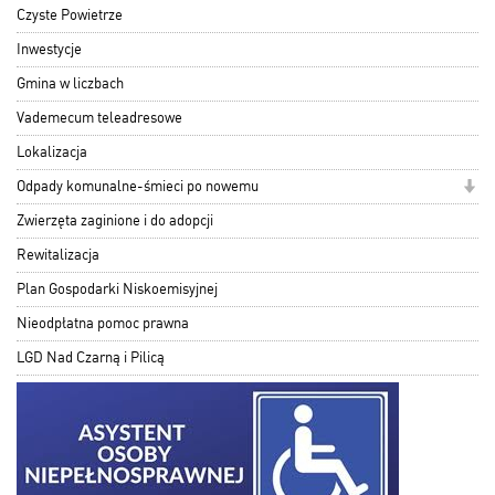
Czyste Powietrze
Inwestycje
Gmina w liczbach
Vademecum teleadresowe
Lokalizacja
Odpady komunalne-śmieci po nowemu
Zwierzęta zaginione i do adopcji
Rewitalizacja
Plan Gospodarki Niskoemisyjnej
Nieodpłatna pomoc prawna
LGD Nad Czarną i Pilicą