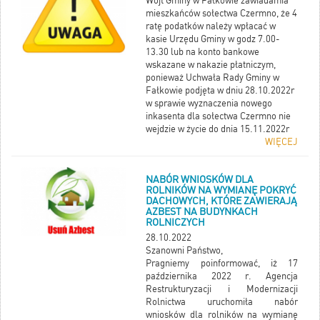
Wójt Gminy w Fałkowie zawiadamia
mieszkańców sołectwa Czermno, że 4
ratę podatków należy wpłacać w
kasie Urzędu Gminy w godz 7.00-
13.30 lub na konto bankowe
wskazane w nakazie płatniczym,
ponieważ Uchwała Rady Gminy w
Fałkowie podjęta w dniu 28.10.2022r
w sprawie wyznaczenia nowego
inkasenta dla sołectwa Czermno nie
wejdzie w życie do dnia 15.11.2022r
WIĘCEJ
NABÓR WNIOSKÓW DLA
ROLNIKÓW NA WYMIANĘ POKRYĆ
DACHOWYCH, KTÓRE ZAWIERAJĄ
AZBEST NA BUDYNKACH
ROLNICZYCH
28.10.2022
Szanowni Państwo,
Pragniemy poinformować, iż 17
października 2022 r. Agencja
Restrukturyzacji i Modernizacji
Rolnictwa uruchomiła nabór
wniosków dla rolników na wymianę