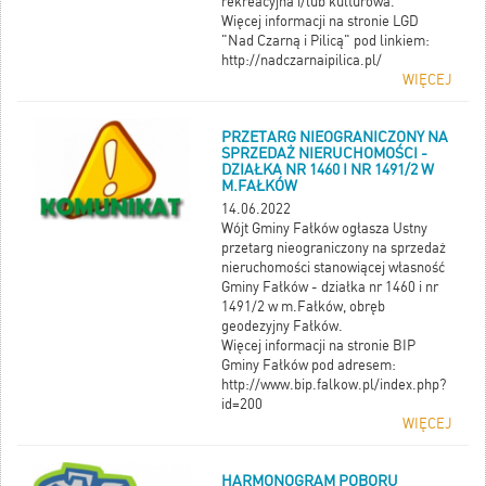
rekreacyjna i/lub kulturowa.
Więcej informacji na stronie LGD
"Nad Czarną i Pilicą" pod linkiem:
http://nadczarnaipilica.pl/
WIĘCEJ
PRZETARG NIEOGRANICZONY NA
SPRZEDAŻ NIERUCHOMOŚCI -
DZIAŁKA NR 1460 I NR 1491/2 W
M.FAŁKÓW
14.06.2022
Wójt Gminy Fałków ogłasza Ustny
przetarg nieograniczony na sprzedaż
nieruchomości stanowiącej własność
Gminy Fałków - działka nr 1460 i nr
1491/2 w m.Fałków, obręb
geodezyjny Fałków.
Więcej informacji na stronie BIP
Gminy Fałków pod adresem:
http://www.bip.falkow.pl/index.php?
id=200
WIĘCEJ
HARMONOGRAM POBORU