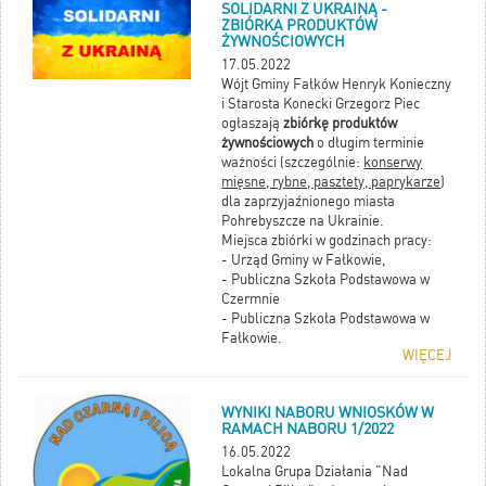
SOLIDARNI Z UKRAINĄ -
ZBIÓRKA PRODUKTÓW
ŻYWNOŚCIOWYCH
17.05.2022
Wójt Gminy Fałków Henryk Konieczny
i Starosta Konecki Grzegorz Piec
ogłaszają
zbiórkę produktów
żywnościowych
o długim terminie
ważności (szczególnie:
konserwy
mięsne, rybne, pasztety, paprykarze
)
dla zaprzyjaźnionego miasta
Pohrebyszcze na Ukrainie.
Miejsca zbiórki w godzinach pracy:
- Urząd Gminy w Fałkowie,
- Publiczna Szkoła Podstawowa w
Czermnie
- Publiczna Szkoła Podstawowa w
Fałkowie.
WIĘCEJ
Termin zbiórki:
do 5 czerwca 2022 r.
WYNIKI NABORU WNIOSKÓW W
RAMACH NABORU 1/2022
16.05.2022
Lokalna Grupa Działania "Nad