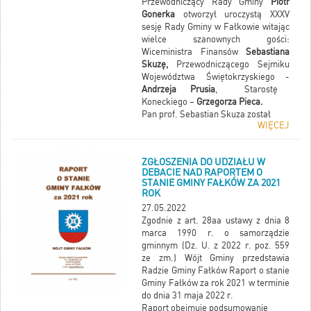
Przewodniczący Rady Gminy
Piotr
Gonerka
otworzył uroczystą XXXV
sesję Rady Gminy w Fałkowie witając
wielce szanownych gości:
Wiceministra Finansów
Sebastiana
Skuzę,
Przewodniczącego Sejmiku
Województwa Świętokrzyskiego -
Andrzeja Prusia
, Starostę
Koneckiego –
Grzegorza Pieca.
Pan prof. Sebastian Skuza został
WIĘCEJ
uhonorowany tytułem „Przyjaciel
Gminy Fałków”, który władze naszej
Gminy nadały po raz pierwszy.
ZGŁOSZENIA DO UDZIAŁU W
DEBACIE NAD RAPORTEM O
STANIE GMINY FAŁKÓW ZA 2021
ROK
27.05.2022
Zgodnie z art. 28aa ustawy z dnia 8
marca 1990 r. o samorządzie
gminnym (Dz. U. z 2022 r. poz. 559
ze zm.) Wójt Gminy przedstawia
Radzie Gminy Fałków Raport o stanie
Gminy Fałków za rok 2021 w terminie
do dnia 31 maja 2022 r.
Raport obejmuje podsumowanie