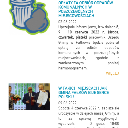
OPŁATY ZA ODBIÓR ODPADÓW
KOMUNALNYCH W
POSZCZEGÓLNYCH
MIEJSCOWOŚCIACH
03.06.2022
Uprzejmie informujemy, iż w dniach
8,
9 i 10 czerwca 2022 r. (środa,
czwartek, piątek)
pracownik Urzędu
Gminy w Fałkowie będzie pobierał
opłatę za odbiór odpadów
komunalnych w poszczególnych
miejscowościach, zgodnie z
zamieszczonym poniżej
harmonogramem.
WIĘCEJ
W TAKICH MIEJSCACH JAK
GMINA FAŁKÓW BIJE SERCE
POLSKI !
09.06.2022
Sobota 4 czerwca 2022 r. zapisze się
uroczyście w dziejach naszej Gminy, a
to za sprawą wyjątkowych
wydarzeń. O godz. 10:00