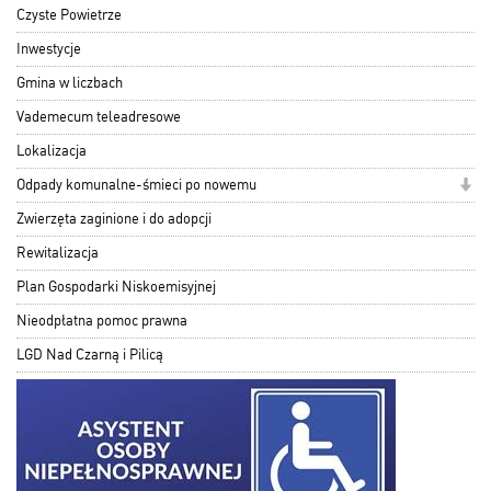
Czyste Powietrze
Inwestycje
Gmina w liczbach
Vademecum teleadresowe
Lokalizacja
Odpady komunalne-śmieci po nowemu
Zwierzęta zaginione i do adopcji
Rewitalizacja
Plan Gospodarki Niskoemisyjnej
Nieodpłatna pomoc prawna
LGD Nad Czarną i Pilicą