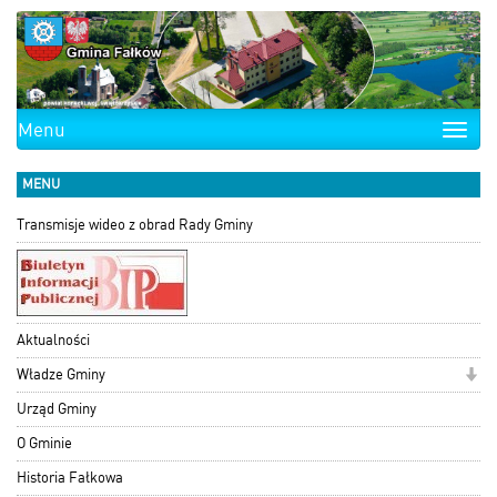
Menu
Toggle
naviga
MENU
Transmisje wideo z obrad Rady Gminy
Aktualności
Władze Gminy
Urząd Gminy
O Gminie
Historia Fałkowa