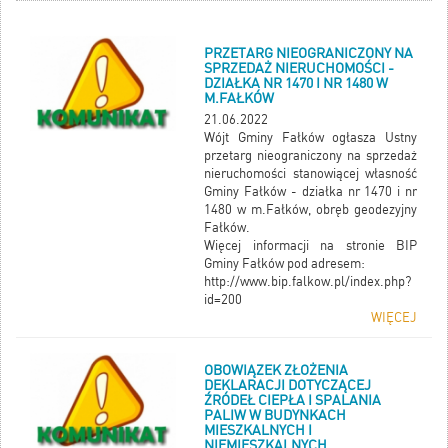
PRZETARG NIEOGRANICZONY NA
SPRZEDAŻ NIERUCHOMOŚCI -
DZIAŁKA NR 1470 I NR 1480 W
M.FAŁKÓW
21.06.2022
Wójt Gminy Fałków ogłasza Ustny
przetarg nieograniczony na sprzedaż
nieruchomości stanowiącej własność
Gminy Fałków - działka nr 1470 i nr
1480 w m.Fałków, obręb geodezyjny
Fałków.
Więcej informacji na stronie BIP
Gminy Fałków pod adresem:
http://www.bip.falkow.pl/index.php?
id=200
WIĘCEJ
OBOWIĄZEK ZŁOŻENIA
DEKLARACJI DOTYCZĄCEJ
ŹRÓDEŁ CIEPŁA I SPALANIA
PALIW W BUDYNKACH
MIESZKALNYCH I
NIEMIESZKALNYCH