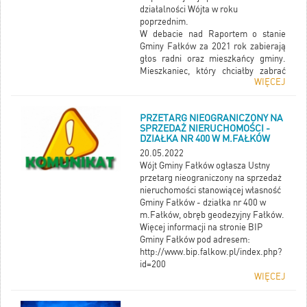
działalności Wójta w roku
poprzednim.
W debacie nad Raportem o stanie
Gminy Fałków za 2021 rok zabierają
głos radni oraz mieszkańcy gminy.
Mieszkaniec, który chciałby zabrać
WIĘCEJ
głos w debacie zobowiązany jest
złożyć pisemne zgłoszenie, poparte
podpisami co najmniej 20 osób,
PRZETARG NIEOGRANICZONY NA
do Przewodniczącego Rady Gminy w
SPRZEDAŻ NIERUCHOMOŚCI -
Fałkowie. Liczba mieszkańców
DZIAŁKA NR 400 W M.FAŁKÓW
mogących zabrać głos w debacie
20.05.2022
wynosi 15, chyba że rada postanowi o
Wójt Gminy Fałków ogłasza Ustny
zwiększeniu tej liczby.
przetarg nieograniczony na sprzedaż
nieruchomości stanowiącej własność
Gminy Fałków - działka nr 400 w
m.Fałków, obręb geodezyjny Fałków.
Więcej informacji na stronie BIP
Gminy Fałków pod adresem:
http://www.bip.falkow.pl/index.php?
id=200
WIĘCEJ