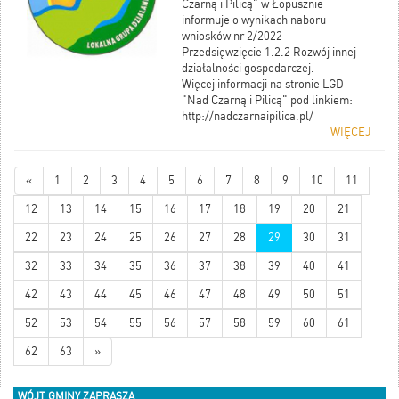
Czarną i Pilicą" w Łopusznie
informuje o wynikach naboru
wniosków nr 2/2022 -
Przedsięwzięcie 1.2.2 Rozwój innej
działalności gospodarczej.
Więcej informacji na stronie LGD
"Nad Czarną i Pilicą" pod linkiem:
http://nadczarnaipilica.pl/
WIĘCEJ
«
1
2
3
4
5
6
7
8
9
10
11
12
13
14
15
16
17
18
19
20
21
22
23
24
25
26
27
28
29
30
31
32
33
34
35
36
37
38
39
40
41
42
43
44
45
46
47
48
49
50
51
52
53
54
55
56
57
58
59
60
61
62
63
»
WÓJT GMINY ZAPRASZA