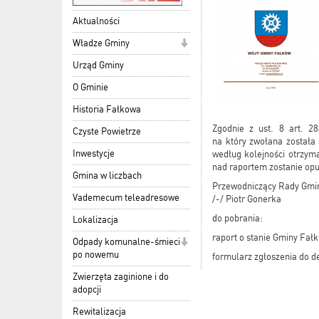
Aktualności
Władze Gminy
Urząd Gminy
O Gminie
Historia Fałkowa
Zgodnie z ust. 8 art. 2
Czyste Powietrze
na który zwołana została 
Inwestycje
według kolejności otrzyma
nad raportem zostanie opu
Gmina w liczbach
Przewodniczący Rady Gmi
Vademecum teleadresowe
/-/ Piotr Gonerka
do pobrania:
Lokalizacja
raport o stanie Gminy Fał
Odpady komunalne-śmieci
po nowemu
formularz zgłoszenia do d
Zwierzęta zaginione i do
adopcji
Rewitalizacja