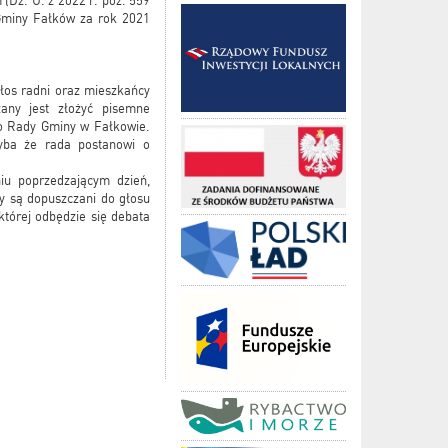
(Dz. U. z 2022 r. poz. 559
Gminy Fałków za rok 2021
łos radni oraz mieszkańcy
zany jest złożyć pisemne
go Rady Gminy w Fałkowie.
yba że rada postanowi o
iu poprzedzającym dzień,
cy są dopuszczani do głosu
której odbędzie się debata