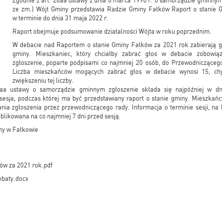
Zgodnie z art. 28aa ustawy z dnia 8 marca 1990 r. o samorządzie gminnym 
ze zm.) Wójt Gminy przedstawia Radzie Gminy Fałków Raport o stanie 
w terminie do dnia 31 maja 2022 r.
Raport obejmuje podsumowanie działalności Wójta w roku poprzednim.
W debacie nad Raportem o stanie Gminy Fałków za 2021 rok zabierają g
gminy. Mieszkaniec, który chciałby zabrać głos w debacie zobowią
zgłoszenie, poparte podpisami co najmniej 20 osób, do Przewodniczące
Liczba mieszkańców mogących zabrać głos w debacie wynosi 15, ch
zwiększeniu tej liczby.
8aa ustawy o samorządzie gminnym zgłoszenie składa się najpóźniej w dn
sesja, podczas której ma być przedstawiany raport o stanie gminy. Mieszkań
nia zgłoszenia przez przewodniczącego rady. Informacja o terminie sesji, na 
blikowana na co najmniej 7 dni przed sesją.
ny w Fałkowie
ków za 2021 rok.pdf
ebaty.docx