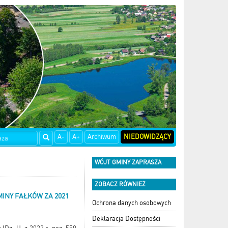
A-
A+
Archiwum
NIEDOWIDZĄCY
WÓJT GMINY ZAPRASZA
ZOBACZ RÓWNIEŻ
INY FAŁKÓW ZA 2021
Ochrona danych osobowych
Deklaracja Dostępności