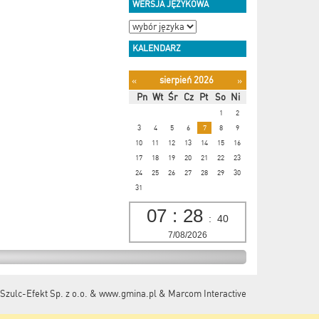
WERSJA JĘZYKOWA
KALENDARZ
sierpień 2026
«
»
Pn
Wt
Śr
Cz
Pt
So
Ni
1
2
3
4
5
6
7
8
9
10
11
12
13
14
15
16
17
18
19
20
21
22
23
24
25
26
27
28
29
30
31
07
:
28
:
40
7/08/2026
Szulc-Efekt Sp. z o.o. & www.gmina.pl
&
Marcom Interactive