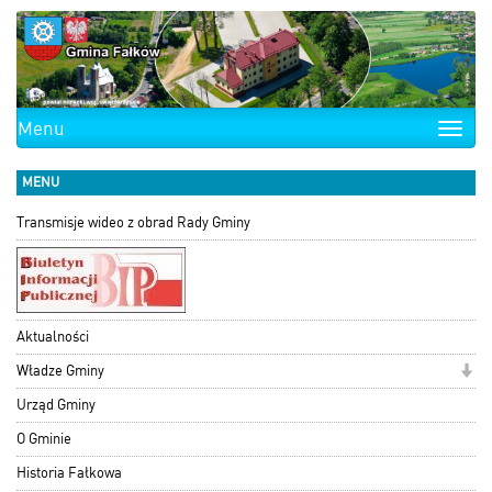
Menu
Toggle
naviga
MENU
Transmisje wideo z obrad Rady Gminy
Aktualności
Władze Gminy
Urząd Gminy
O Gminie
Historia Fałkowa