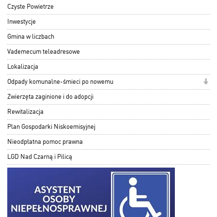
Czyste Powietrze
Inwestycje
Gmina w liczbach
Vademecum teleadresowe
Lokalizacja
Odpady komunalne-śmieci po nowemu
Zwierzęta zaginione i do adopcji
Rewitalizacja
Plan Gospodarki Niskoemisyjnej
Nieodpłatna pomoc prawna
LGD Nad Czarną i Pilicą