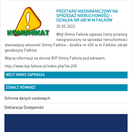
PRZETARG NIEOGRANICZONY NA
SPRZEDAŻ NIERUCHOMOŚCI -
DZIAŁKA NR 400 W M.FAŁKÓW
20.05.2022
Wójt Gminy Fałków ogłasza Ustny przetarg
nieograniczony na sprzedaż nieruchomości
stanowiącej własność Gminy Fałków - działka nr 400 w m.Fałków, obręb
geodezyjny Fałków.
Więcej informacji na stronie BIP Gminy Fałków pod adresem:
http://www.bip.falkow.pl/index.php?id=200
WÓJT GMINY ZAPRASZA
ZOBACZ RÓWNIEŻ
Ochrona danych osobowych
Deklaracja Dostępności