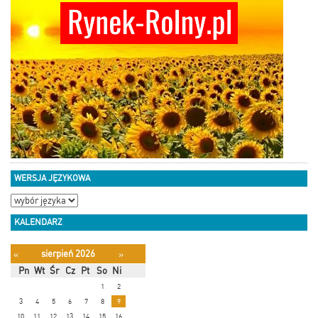
WERSJA JĘZYKOWA
KALENDARZ
sierpień 2026
«
»
Pn
Wt
Śr
Cz
Pt
So
Ni
1
2
3
4
5
6
7
8
9
10
11
12
13
14
15
16