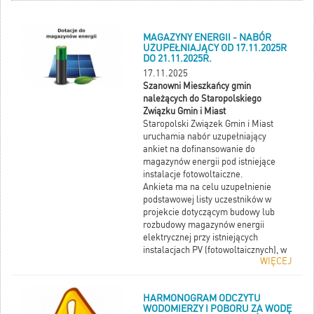
MAGAZYNY ENERGII - NABÓR
UZUPEŁNIAJĄCY OD 17.11.2025R
DO 21.11.2025R.
17.11.2025
Szanowni Mieszkańcy gmin
należących do Staropolskiego
Związku Gmin i Miast
Staropolski Związek Gmin i Miast
uruchamia nabór uzupełniający
ankiet na dofinansowanie do
magazynów energii pod istniejące
instalacje fotowoltaiczne.
Ankieta ma na celu uzupełnienie
podstawowej listy uczestników w
projekcie dotyczącym budowy lub
rozbudowy magazynów energii
elektrycznej przy istniejących
instalacjach PV (fotowoltaicznych), w
WIĘCEJ
ramach programu Fundusze
Europejskie dla Świętokrzyskiego
2021-2027, Priorytet FESW.02
HARMONOGRAM ODCZYTU
Fundusze Europejskie dla
WODOMIERZY I POBORU ZA WODĘ
środowiska, Działanie 2.3 Zielona