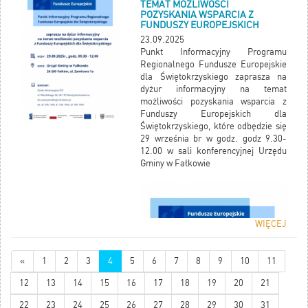
TEMAT MOŻLIWOŚCI
POZYSKANIA WSPARCIA Z
FUNDUSZY EUROPEJSKICH
23.09.2025
Punkt Informacyjny Programu
Regionalnego Fundusze Europejskie
dla Świętokrzyskiego zaprasza na
dyżur informacyjny na temat
możliwości pozyskania wsparcia z
Funduszy Europejskich dla
Świętokrzyskiego, które odbędzie się
29 września br w godz. godz 9.30-
12.00 w sali konferencyjnej Urzędu
Gminy w Fałkowie
WIĘCEJ
«
1
2
3
4
5
6
7
8
9
10
11
12
13
14
15
16
17
18
19
20
21
22
23
24
25
26
27
28
29
30
31