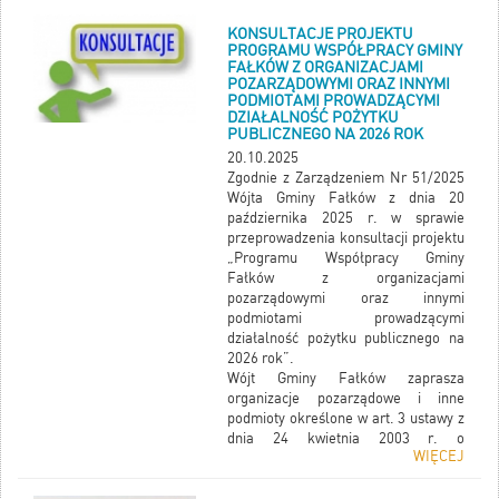
KONSULTACJE PROJEKTU
PROGRAMU WSPÓŁPRACY GMINY
FAŁKÓW Z ORGANIZACJAMI
POZARZĄDOWYMI ORAZ INNYMI
PODMIOTAMI PROWADZĄCYMI
DZIAŁALNOŚĆ POŻYTKU
PUBLICZNEGO NA 2026 ROK
20.10.2025
Zgodnie z Zarządzeniem Nr 51/2025
Wójta Gminy Fałków z dnia 20
października 2025 r. w sprawie
przeprowadzenia konsultacji projektu
„Programu Współpracy Gminy
Fałków z organizacjami
pozarządowymi oraz innymi
podmiotami prowadzącymi
działalność pożytku publicznego na
2026 rok”.
Wójt Gminy Fałków zaprasza
organizacje pozarządowe i inne
podmioty określone w art. 3 ustawy z
dnia 24 kwietnia 2003 r. o
WIĘCEJ
działalności pożytku publicznego i o
wolontariacie ((t.j. Dz. U. z 2025 r.
poz. 1338), działające na rzecz