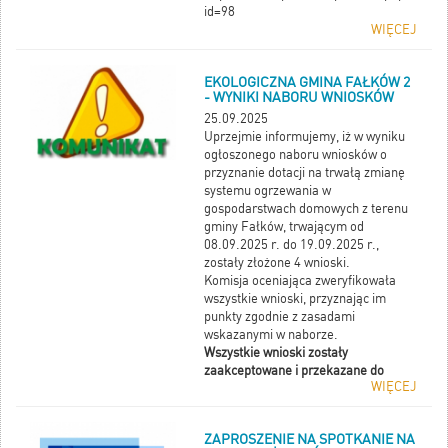
id=98
WIĘCEJ
EKOLOGICZNA GMINA FAŁKÓW 2
- WYNIKI NABORU WNIOSKÓW
25.09.2025
Uprzejmie informujemy, iż w wyniku
ogłoszonego naboru wniosków o
przyznanie dotacji na trwałą zmianę
systemu ogrzewania w
gospodarstwach domowych z terenu
gminy Fałków, trwającym od
08.09.2025 r. do 19.09.2025 r.,
zostały złożone 4 wnioski.
Komisja oceniająca zweryfikowała
wszystkie wnioski, przyznając im
punkty zgodnie z zasadami
wskazanymi w naborze.
Wszystkie wnioski zostały
zaakceptowane i przekazane do
WIĘCEJ
realizacji.
Do pobrania:
Protokół z oceny
wniosków
ZAPROSZENIE NA SPOTKANIE NA