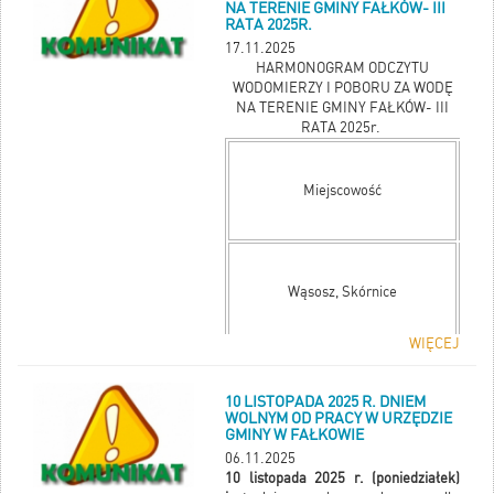
NA TERENIE GMINY FAŁKÓW- III
energia.
RATA 2025R.
O kolejności uczestnictwa w projekcie
17.11.2025
będzie decydował termin złożenia
HARMONOGRAM ODCZYTU
ankiety. W momencie figurowania na
WODOMIERZY I POBORU ZA WODĘ
liście podstawowej Staropolski
NA TERENIE GMINY FAŁKÓW- III
Związek Gmin i Miast przeprowadzi
RATA 2025r.
audyt u danego mieszkańca w celu
weryfikacji możliwości technicznych
podłączenia magazynu energii.
Miejscowość
Poziom dofinansowania:
85%
Wąsosz, Skórnice
WIĘCEJ
Wodomierze, które mają zdalny
odczyt, fakturowane będą po 21
10 LISTOPADA 2025 R. DNIEM
listopada i wysłane pocztą.
WOLNYM OD PRACY W URZĘDZIE
GMINY W FAŁKOWIE
PRZY NIEOBECNOŚCI ODBIORCY
06.11.2025
WODY W CZASIE WIZYTY
10 listopada 2025 r. (poniedziałek)
INKASENTA UPRZEJMIE PROSIMY