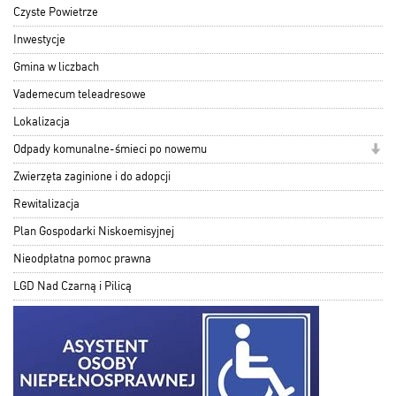
Czyste Powietrze
Inwestycje
Gmina w liczbach
Vademecum teleadresowe
Lokalizacja
Odpady komunalne-śmieci po nowemu
Zwierzęta zaginione i do adopcji
Rewitalizacja
Plan Gospodarki Niskoemisyjnej
Nieodpłatna pomoc prawna
LGD Nad Czarną i Pilicą