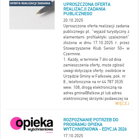
UPROSZCZONA OFERTA
mieszkańców Gminy Fałków do
REALIZACJI ZADANIA
konsultacji projektu rocznego
PUBLICZNEGO
Programu Współpracy Gminy Fałków
20.10.2025
z Organizacjami Pozarządowymi oraz
Uproszczona oferta realizacji zadania
innymi podmiotami prowadzącymi
publicznego pt. "wyjazd turystyczny z
działalność pożytku publicznego na
elementami profilaktyki uzależnień"
2026 rok.
złożona w dniu 17.10.2025 r. przez
Uwagi do Programu można nadsyłać
Stowarzyszenie Klub Senior 50+ w
do 7 listopada 2025 r. pocztą
Czermnie.
elektroniczną:
gmina@falkow.pl
lub
1. Każdy, w terminie 7 dni od dnia
pod adres (decyduje data wpływu
zamieszczenia oferty, może zgłosić
opinii do Urzędu Gminy w Fałkowie):
uwagi dotyczące oferty: osobiście w
Urząd Gminy w Fałkowie
Urzędzie Gminy w Fałkowie, pok. nr
ul. Zamkowa 1a, 26 –260 Fałków
8., telefonicznie na nr 44 787 3535
(z dopiskiem: konsultacje - Program
wew. 108, drogą elektroniczną na
Współpracy)
adres gmina@falkow.pl lub adres
Po tym terminie opinie i uwagi nie
elektronicznej skrzynki podawczej na
będą rozpatrywane.
WIĘCEJ
ePUAP /k9684bpfuk/SkrytkaESP
Wynik konsultacji ma charakter
2. Po upływie terminu, o którym
opiniodawczy i nie jest wiążący dla
mowa w pkt. 1 oraz po rozpatrzeniu
organów Gminy.
ROZPOZNANIE POTRZEB DO
uwag, organ wykonawczy jednostki
Więcej informacji można uzyskać na
PROGRAMU OPIEKA
samorządu terytorialnego
stanowisku ds. społecznych,
WYTCHNIENIOWA - EDYCJA 2026
niezwłocznie zawiera umowę o
administracyjnych i oświaty (pokój nr
17.10.2025
wsparcie realizacji zadania