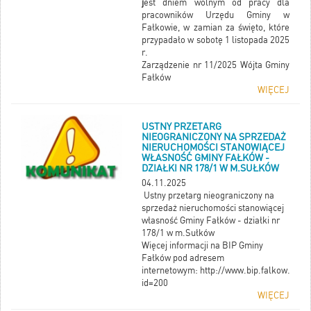
j
est dniem wolnym od pracy dla
O KONTAKT Z URZĘDEM GMINY W
pracowników Urzędu Gminy w
FAŁKOWIE W GODZ. 14.00-15.00
Fałkowie, w zamian za święto, które
przypadało w sobotę 1 listopada 2025
r.
Zarządzenie nr 11/2025 Wójta Gminy
Fałków
WIĘCEJ
USTNY PRZETARG
NIEOGRANICZONY NA SPRZEDAŻ
NIERUCHOMOŚCI STANOWIĄCEJ
WŁASNOŚĆ GMINY FAŁKÓW -
DZIAŁKI NR 178/1 W M.SUŁKÓW
04.11.2025
Ustny przetarg nieograniczony na
sprzedaż nieruchomości stanowiącej
własność Gminy Fałków - działki nr
178/1 w m.Sułków
Więcej informacji na BIP Gminy
Fałków pod adresem
internetowym:
http://www.bip.falkow.pl/i
id=200
WIĘCEJ