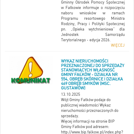
8) lub pod numerem telefonu: 44
Gminny Ośrodek Pomocy Społecznej
publicznego lub o powierzenie
7873535
w Fałkowie informuje o rozpoczęciu
realizacji zadania publicznego.
Projekt programu
naboru wniosków w ramach
Oferta zadania publicznego
Zarządzenie Wójta Gminy Fałków
Programu resortowego Ministra
formularz uwag
Rodziny, Pracy i Polityki Społecznej
protokół z konsultacji
pn. „Opieka wytchnieniowa” dla
Jednostek Samorządu
Terytorialnego - edycja 2026.
WIĘCEJ
WYKAZ NIERUCHOMOŚCI
PRZEZNACZONEJ DO SPRZEDAŻY
STANOWIĄCYCH WŁASNOSĆ
GMINY FAŁKÓW - DZIAŁKA NR
554, OBRĘB SKÓRNICE I DZIAŁKA
469 OBRĘB SMYKÓW (MSC.
GUSTAWÓW)
13.10.2025
Wójt Gminy Fałków podaje do
publicznej wiadomości Wykaz
nieruchomości przeznaczonych do
sprzedaży.
Więcej informacji na stronie BIP
Gminy Fałków pod adresem:
http://www.bip.falkow.pl/index.php?