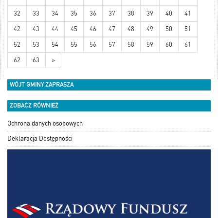
32
33
34
35
36
37
38
39
40
41
42
43
44
45
46
47
48
49
50
51
52
53
54
55
56
57
58
59
60
61
62
63
»
WÓJT GMINY ZAPRASZA
ZOBACZ RÓWNIEŻ
Ochrona danych osobowych
Deklaracja Dostępności