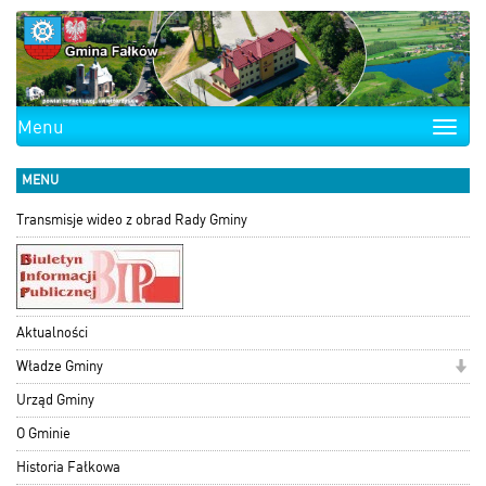
Menu
Toggle
naviga
MENU
Transmisje wideo z obrad Rady Gminy
Aktualności
Władze Gminy
Urząd Gminy
O Gminie
Historia Fałkowa