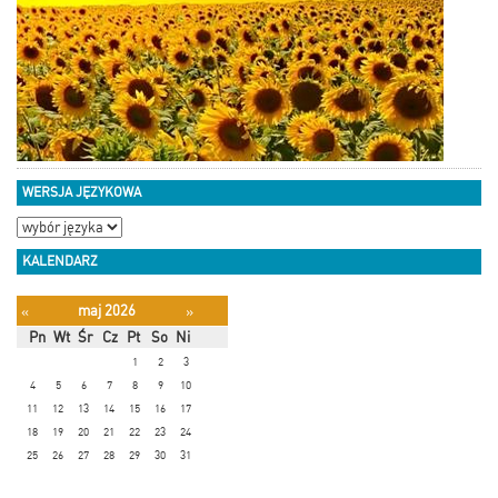
WERSJA JĘZYKOWA
KALENDARZ
maj 2026
«
»
Pn
Wt
Śr
Cz
Pt
So
Ni
1
2
3
4
5
6
7
8
9
10
11
12
13
14
15
16
17
18
19
20
21
22
23
24
25
26
27
28
29
30
31