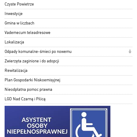
Czyste Powietrze
Inwestycje
Gmina w liczbach
Vademecum teleadresowe
Lokalizacja
Odpady komunalne-śmieci po nowemu
Zwierzęta zaginione i do adopcji
Rewitalizacja
Plan Gospodarki Niskoemisyjnej
Nieodpłatna pomoc prawna
LGD Nad Czarną i Pilicą