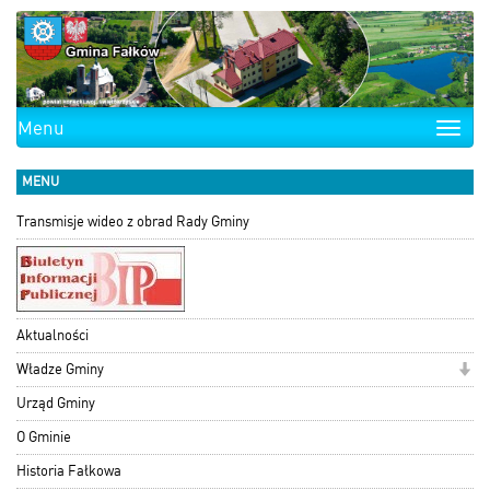
Menu
Toggle
naviga
MENU
Transmisje wideo z obrad Rady Gminy
Aktualności
Władze Gminy
Urząd Gminy
O Gminie
Historia Fałkowa