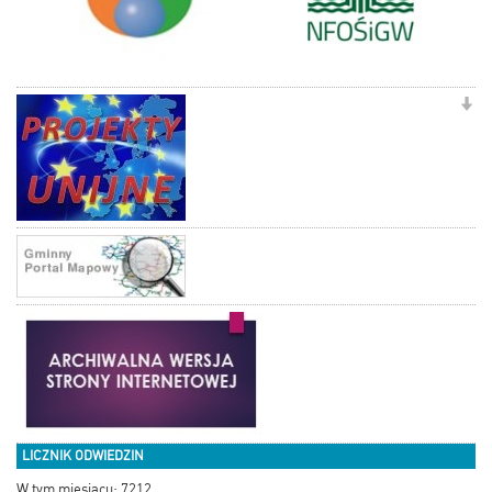
LICZNIK ODWIEDZIN
W tym miesiącu: 7212