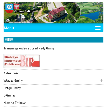
Menu
Toggle
naviga
MENU
Transmisje wideo z obrad Rady Gminy
Aktualności
Władze Gminy
Urząd Gminy
O Gminie
Historia Fałkowa