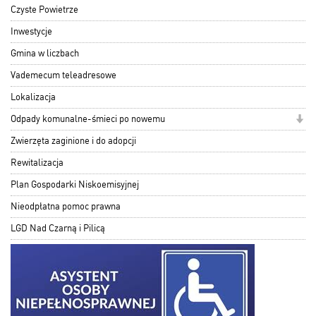
Czyste Powietrze
Inwestycje
Gmina w liczbach
Vademecum teleadresowe
Lokalizacja
Odpady komunalne-śmieci po nowemu
Zwierzęta zaginione i do adopcji
Rewitalizacja
Plan Gospodarki Niskoemisyjnej
Nieodpłatna pomoc prawna
LGD Nad Czarną i Pilicą