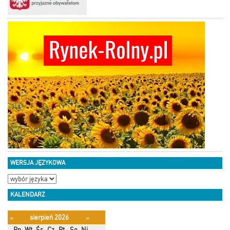
WERSJA JĘZYKOWA
KALENDARZ
sierpień 2026
«
»
Pn
Wt
Śr
Cz
Pt
So
Ni