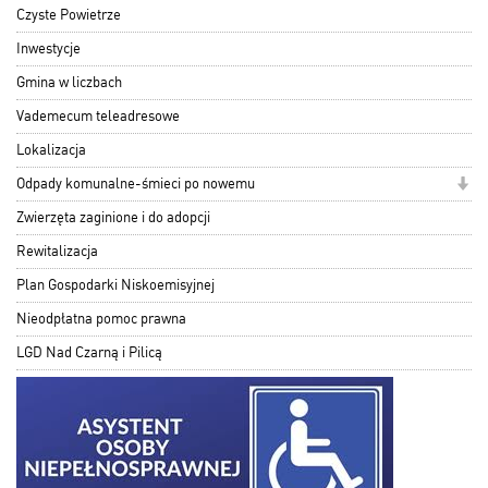
Czyste Powietrze
Inwestycje
Gmina w liczbach
Vademecum teleadresowe
Lokalizacja
Odpady komunalne-śmieci po nowemu
Zwierzęta zaginione i do adopcji
Rewitalizacja
Plan Gospodarki Niskoemisyjnej
Nieodpłatna pomoc prawna
LGD Nad Czarną i Pilicą