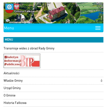
Menu
Toggle
naviga
MENU
Transmisje wideo z obrad Rady Gminy
Aktualności
Władze Gminy
Urząd Gminy
O Gminie
Historia Fałkowa