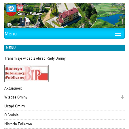
Menu
Toggle
naviga
MENU
Transmisje wideo z obrad Rady Gminy
Aktualności
Władze Gminy
Urząd Gminy
O Gminie
Historia Fałkowa