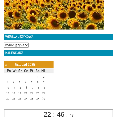
WERSJA JĘZYKOWA
KALENDARZ
listopad 2025
«
»
Pn
Wt
Śr
Cz
Pt
So
Ni
1
2
3
4
5
6
7
8
9
10
11
12
13
14
15
16
17
18
19
20
21
22
23
24
25
26
27
28
29
30
22
:
46
:
48