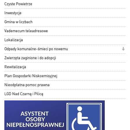
Czyste Powietrze
Inwestycje
Gmina w liczbach
Vademecum teleadresowe
Lokalizacja
Odpady komunalne-śmieci po nowemu
Zwierzęta zaginione i do adopcji
Rewitalizacja
Plan Gospodarki Niskoemisyjnej
Nieodpłatna pomoc prawna
LGD Nad Czarną i Pilicą