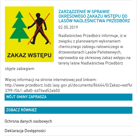
ZARZĄDZENIE W SPRAWIE
OKRESOWEGO ZAKAZU WSTĘPU DO
LASÓW NADLEŚNICTWA PRZEDBÓRZ
02.05.2019
Nadleśnictwo Przedbórz informuje, iż w
związku z planowanym wykonaniem
chemicznego zabiegu ratowniczego w
drzewostanach Lasów Państwowych,
wprowadza się okresowy zakaz wstępu na
tereny leśne Nadleśnictwa Przedbórz
objęte zabiegiem
Więcej informacji na stronie internetowej pod linkiem:
http://www.przedborz.lodz.lasy.gov.pl/documents/86664/0/Zakaz+wst%C
37f9-f341-a8d0-6d76ed52eb50
WÓJT GMINY ZAPRASZA
ZOBACZ RÓWNIEŻ
Ochrona danych osobowych
Deklaracja Dostępności