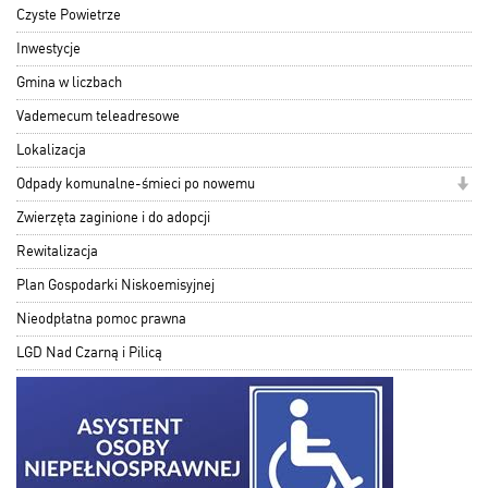
Czyste Powietrze
Inwestycje
Gmina w liczbach
Vademecum teleadresowe
Lokalizacja
Odpady komunalne-śmieci po nowemu
Zwierzęta zaginione i do adopcji
Rewitalizacja
Plan Gospodarki Niskoemisyjnej
Nieodpłatna pomoc prawna
LGD Nad Czarną i Pilicą