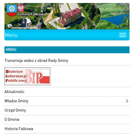
Menu
Toggle
naviga
MENU
Transmisje wideo z obrad Rady Gminy
Aktualności
Władze Gminy
Urząd Gminy
O Gminie
Historia Fałkowa