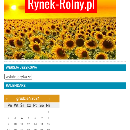
WERSJA JĘZYKOWA
KALENDARZ
grudzień 2024
«
»
Pn
Wt
Śr
Cz
Pt
So
Ni
1
2
3
4
5
6
7
8
9
10
11
12
13
14
15