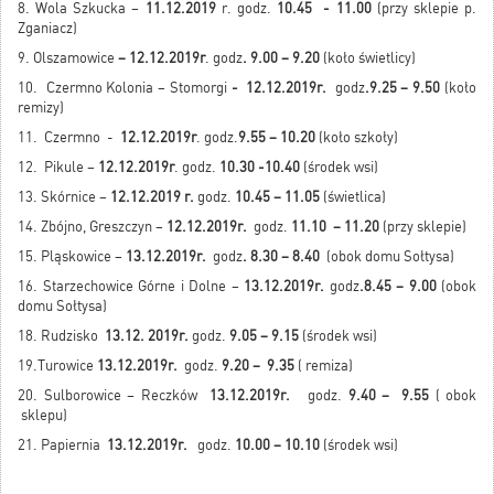
8. Wola Szkucka –
11.12.2019
r. godz.
10.45 - 11.00
(przy sklepie p.
Zganiacz)
9. Olszamowice
– 12.12.2019r
. godz
. 9.00 – 9.20
(koło świetlicy)
10. Czermno Kolonia – Stomorgi
- 12.12.2019r.
godz
.9.25 – 9.50
(koło
remizy)
11. Czermno -
12.12.2019r
. godz.
9.55 – 10.20
(koło szkoły)
12. Pikule –
12.12.2019r
. godz.
10.30 -10.40
(środek wsi)
13. Skórnice –
12.12.2019 r.
godz.
10.45 – 11.05
(świetlica)
14. Zbójno, Greszczyn –
12.12.2019r.
godz.
11.10 – 11.20
(przy sklepie)
15. Pląskowice –
13.12.2019r.
godz
. 8.30 – 8.40
(obok domu Sołtysa)
16. Starzechowice Górne i Dolne –
13.12.2019r.
godz
.8.45 – 9.00
(obok
domu Sołtysa)
18. Rudzisko
13.12. 2019r.
godz.
9.05 – 9.15
(środek wsi)
19.Turowice
13.12.2019r.
godz.
9.20 – 9.35
( remiza)
20. Sulborowice – Reczków
13.12.2019r.
godz.
9.40 – 9.55
( obok
sklepu)
21. Papiernia
13.12.2019r.
godz.
10.00
– 10.10
(środek wsi)