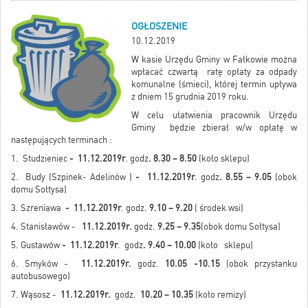
OGŁOSZENIE
10.12.2019
W kasie Urzędu Gminy w Fałkowie można
wpłacać czwartą ratę opłaty za odpady
komunalne (śmieci), której termin upływa
z dniem 15 grudnia 2019 roku.
W celu ułatwienia pracownik Urzędu
Gminy będzie zbierał w/w opłatę w
następujących terminach :
1. Studzieniec
- 11.12.2019r
. godz
. 8.30 – 8.50
(koło sklepu)
2. Budy (Szpinek- Adelinów )
- 11.12.2019r
. godz
. 8.55 – 9.05
(obok
domu Sołtysa)
3. Szreniawa
- 11.12.2019r
. godz.
9.10 – 9.20
( środek wsi)
4. Stanisławów -
11.12.2019r.
godz.
9.25 – 9.35
(obok domu Sołtysa)
5. Gustawów
- 11.12.2019r
. godz
. 9.40 – 10.00
(koło sklepu)
6. Smyków -
11.12.2019r.
godz.
10.05 -10.15
(obok przystanku
autobusowego)
7. Wąsosz -
11.12.2019r.
godz.
10.20 – 10.35
(koło remizy)