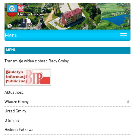
Menu
Toggle
naviga
MENU
Transmisje wideo z obrad Rady Gminy
Aktualności
Władze Gminy
Urząd Gminy
O Gminie
Historia Fałkowa