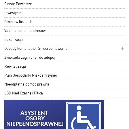
Czyste Powietrze
Inwestycje
Gmina w liczbach
Vademecum teleadresowe
Lokalizacja
Odpady komunalne-śmieci po nowemu
Zwierzęta zaginione i do adopcji
Rewitalizacja
Plan Gospodarki Niskoemisyjnej
Nieodpłatna pomoc prawna
LGD Nad Czarną i Pilicą