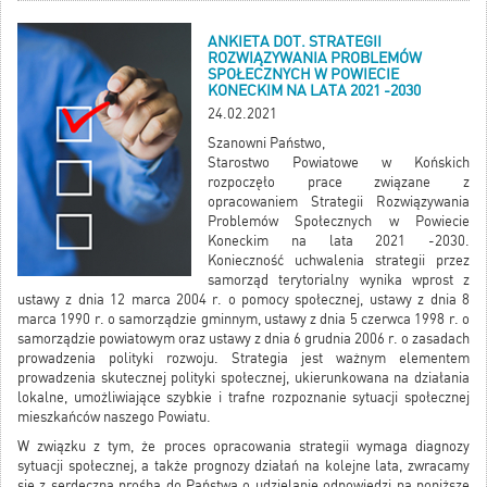
ANKIETA DOT. STRATEGII
ROZWIĄZYWANIA PROBLEMÓW
SPOŁECZNYCH W POWIECIE
KONECKIM NA LATA 2021 -2030
24.02.2021
Szanowni Państwo,
Starostwo Powiatowe w Końskich
rozpoczęło prace związane z
opracowaniem Strategii Rozwiązywania
Problemów Społecznych w Powiecie
Koneckim na lata 2021 -2030.
Konieczność uchwalenia strategii przez
samorząd terytorialny wynika wprost z
ustawy z dnia 12 marca 2004 r. o pomocy społecznej, ustawy z dnia 8
marca 1990 r. o samorządzie gminnym, ustawy z dnia 5 czerwca 1998 r. o
samorządzie powiatowym oraz ustawy z dnia 6 grudnia 2006 r. o zasadach
prowadzenia polityki rozwoju. Strategia jest ważnym elementem
prowadzenia skutecznej polityki społecznej, ukierunkowana na działania
lokalne, umożliwiające szybkie i trafne rozpoznanie sytuacji społecznej
mieszkańców naszego Powiatu.
W związku z tym, że proces opracowania strategii wymaga diagnozy
sytuacji społecznej, a także prognozy działań na kolejne lata, zwracamy
się z serdeczną prośbą do Państwa o udzielanie odpowiedzi na poniższe