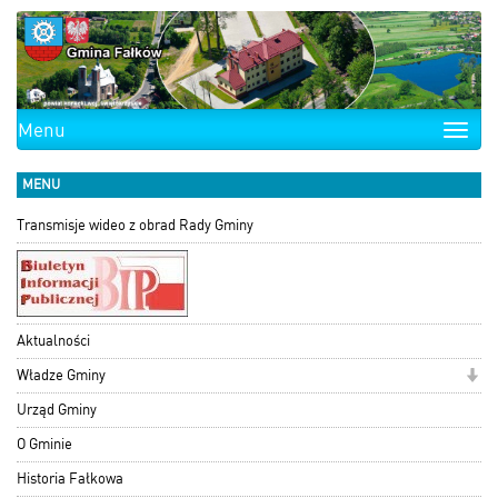
Menu
Toggle
naviga
MENU
Transmisje wideo z obrad Rady Gminy
Aktualności
Władze Gminy
Urząd Gminy
O Gminie
Historia Fałkowa