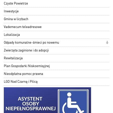
Czyste Powietrze
Inwestycje
Gmina w liczbach
Vademecum teleadresowe
Lokalizacja
Odpady komunalne-śmieci po nowemu
Zwierzęta zaginione i do adopcji
Rewitalizacja
Plan Gospodarki Niskoemisyjnej
Nieodpłatna pomoc prawna
LGD Nad Czarną i Pilicą