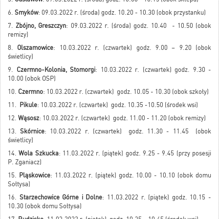
6.
Smyków
: 09.03.2022 r. (środa) godz. 10.20 - 10.30 (obok przystanku)
7.
Zbójno, Greszczyn
: 09.03.2022 r. (środa) godz. 10.40 - 10.50 (obok
remizy)
8.
Olszamowice
: 10.03.2022 r. (czwartek) godz. 9.00 – 9.20 (obok
świetlicy)
9.
Czermno-Kolonia, Stomorgi
: 10.03.2022 r. (czwartek) godz. 9.30 -
10.00 (obok OSP)
10.
Czermno
: 10.03.2022 r. (czwartek) godz. 10.05 - 10.30 (obok szkoły)
11.
Pikule
: 10.03.2022 r. (czwartek) godz. 10.35 -10.50 (środek wsi)
12.
Wąsosz
: 10.03.2022 r. (czwartek) godz. 11.00 - 11.20 (obok remizy)
13.
Skórnice
: 10.03.2022 r. (czwartek) godz. 11.30 - 11.45 (obok
świetlicy)
14.
Wola Szkucka
: 11.03.2022 r. (piątek) godz. 9.25 - 9.45 (przy posesji
P. Zganiacz)
15.
Pląskowice
: 11.03.2022 r. (piątek) godz. 10.00 - 10.10 (obok domu
Sołtysa)
16.
Starzechowice Górne i Dolne
: 11.03.2022 r. (piątek) godz. 10.15 -
10.30 (obok domu Sołtysa)