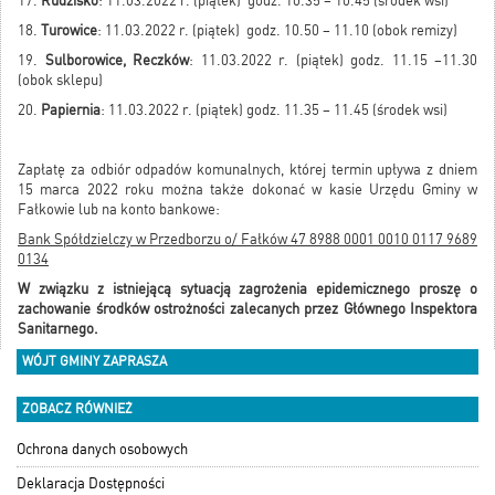
17.
Rudzisko
: 11.03.2022 r. (piątek) godz. 10.35 – 10.45 (środek wsi)
18.
Turowice
: 11.03.2022 r. (piątek) godz. 10.50 – 11.10 (obok remizy)
19.
Sulborowice, Reczków
: 11.03.2022 r. (piątek) godz. 11.15 –11.30
(obok sklepu)
20.
Papiernia
: 11.03.2022 r. (piątek) godz. 11.35 – 11.45 (środek wsi)
Zapłatę za odbiór odpadów komunalnych, której termin upływa z dniem
15 marca 2022 roku można także dokonać w kasie Urzędu Gminy w
Fałkowie lub na konto bankowe:
Bank Spółdzielczy w Przedborzu o/ Fałków 47 8988 0001 0010 0117 9689
0134
W związku z istniejącą sytuacją zagrożenia epidemicznego proszę o
zachowanie środków ostrożności zalecanych przez Głównego Inspektora
Sanitarnego.
WÓJT GMINY ZAPRASZA
ZOBACZ RÓWNIEŻ
Ochrona danych osobowych
Deklaracja Dostępności