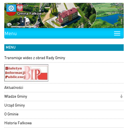
Menu
Toggle
naviga
MENU
Transmisje wideo z obrad Rady Gminy
Aktualności
Władze Gminy
Urząd Gminy
O Gminie
Historia Fałkowa