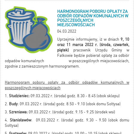
HARMONOGRAM POBORU OPŁATY ZA
ODBIÓR ODPADÓW KOMUNALNYCH W
POSZCZEGÓLNYCH
MIEJSCOWOŚCIACH
04.03.2022
Uprzejmie informujemy, iż w dniach
9, 10
oraz 11 marca 2022 r. (środa, czwartek,
piątek)
pracownik Urzędu Gminy w
Fałkowie będzie pobierał opłatę za odbiór
odpadów komunalnych w poszczególnych miejscowościach,
zgodnie z zamieszczonym harmonogramem.
Harmonogram poboru opłaty za odbiór odpadów komunalnych w
poszczególnych miejscowościach
1.
Studzieniec:
09.03.2022 r. (środa) godz. 8.30 - 8.45 (obok sklepu)
2.
Budy
: 09.03.2022 r. (środa) godz. 8.50 - 9.10 (obok domu Sołtysa)
3.
Szreniawa:
09.03.2022 r. (środa) godz. 9.15 - 9.25 (środek wsi)
4.
Stanisławów
: 09.03.2022 r. (środa) godz. 9.30 - 9.50 (obok domu
Sołtysa)
5.
Gustawów
: 09.03.2022 r. (środa) godz. 10.00 - 10.15 (obok sklepu)