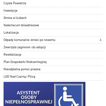
Czyste Powietrze
Inwestycje
Gmina w liczbach
Vademecum teleadresowe
Lokalizacja
Odpady komunalne-śmieci po nowemu
Zwierzęta zaginione i do adopcji
Rewitalizacja
Plan Gospodarki Niskoemisyjnej
Nieodpłatna pomoc prawna
LGD Nad Czarną i Pilicą