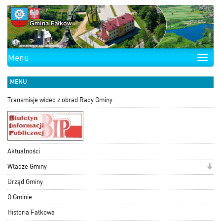
Menu
Toggle
naviga
MENU
Transmisje wideo z obrad Rady Gminy
Aktualności
Władze Gminy
Urząd Gminy
O Gminie
Historia Fałkowa