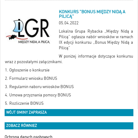
KONKURS "BONUS MIĘDZY NIDĄ A
PILICĄ"
05.04.2022
Lokalna Grupa Rybacka „Między Nidą a
Pilicą” ogłasza nabór wniosków w ramach
IX edycji konkursu „Bonus Między Nidą a
Pilicą”
W poniżej informacje dotyczące konkursu
wraz z pozostałymi załącznikami.
1. Ogłoszenie o konkursie
2. Formularz wniosku BONUS
3. Regulamin naboru wniosków BONUS
4. Umowa przyznania pomocy BONUS
5. Rozliczenie BONUS
WÓJT GMINY ZAPRASZA
ZOBACZ RÓWNIEŻ
Ochrona danych osobowych