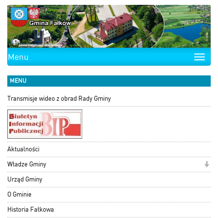
Menu
Toggle
naviga
MENU
Transmisje wideo z obrad Rady Gminy
Aktualności
Władze Gminy
Urząd Gminy
O Gminie
Historia Fałkowa