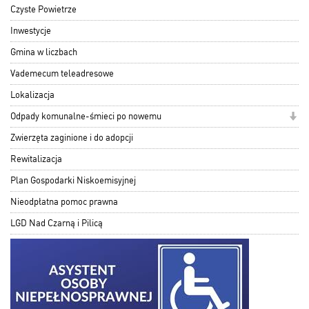
Czyste Powietrze
Inwestycje
Gmina w liczbach
Vademecum teleadresowe
Lokalizacja
Odpady komunalne-śmieci po nowemu
Zwierzęta zaginione i do adopcji
Rewitalizacja
Plan Gospodarki Niskoemisyjnej
Nieodpłatna pomoc prawna
LGD Nad Czarną i Pilicą