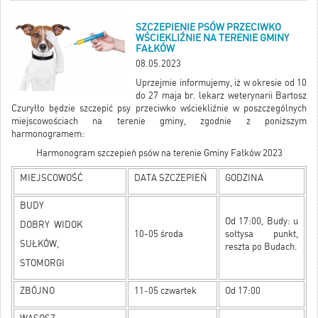
SZCZEPIENIE PSÓW PRZECIWKO
WŚCIEKLIŹNIE NA TERENIE GMINY
FAŁKÓW
08.05.2023
Uprzejmie informujemy, iż w okresie od 10
do 27 maja br. lekarz weterynarii Bartosz
Czuryłło będzie szczepić psy przeciwko wściekliźnie w poszczególnych
miejscowościach na terenie gminy, zgodnie z poniższym
harmonogramem:
Harmonogram szczepień psów na terenie Gminy Fałków 2023
MIEJSCOWOŚĆ
DATA SZCZEPIEŃ
GODZINA
BUDY
Od 17:00, Budy: u
DOBRY WIDOK
10-05 środa
sołtysa punkt,
SUŁKÓW,
reszta po Budach.
STOMORGI
ZBÓJNO
11-05 czwartek
Od 17:00