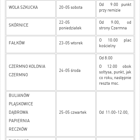
Od 9:00 punkt
WOLA SZKUCKA
20-05 sobota
przy remizie
22-05
Od 9:00, od
SKÓRNICE
poniedziałek
strony Czermna
O 10:00 plac
FAŁKÓW
23-05 wtorek
kościelny
Od 8:00
CZERMNO KOLONIA
O 12:00 obok
24-05 środa
sołtysa, punkt, jak
CZERMNO
co roku, następnie
reszta msc.
BULIANÓW
PLĄSKOWICE
DĄBROWA
25-05 czwartek
Od 11:00-12:00,
PAPIERNIA
RECZKÓW