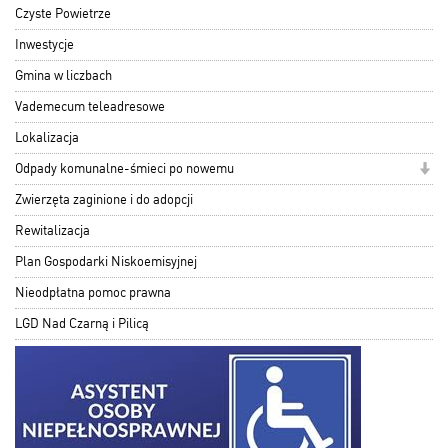
Czyste Powietrze
Inwestycje
Gmina w liczbach
Vademecum teleadresowe
Lokalizacja
Odpady komunalne-śmieci po nowemu
Zwierzęta zaginione i do adopcji
Rewitalizacja
Plan Gospodarki Niskoemisyjnej
Nieodpłatna pomoc prawna
LGD Nad Czarną i Pilicą