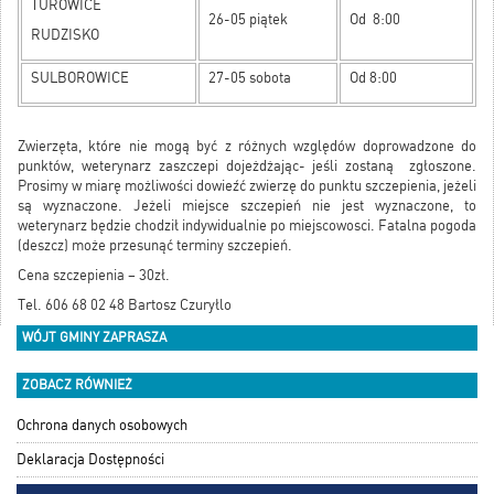
TUROWICE
26-05 piątek
Od 8:00
RUDZISKO
SULBOROWICE
27-05 sobota
Od 8:00
Zwierzęta, które nie mogą być z różnych względów doprowadzone do
punktów, weterynarz zaszczepi dojeżdżając- jeśli zostaną zgłoszone.
Prosimy w miarę możliwości dowieźć zwierzę do punktu szczepienia, jeżeli
są wyznaczone. Jeżeli miejsce szczepień nie jest wyznaczone, to
weterynarz będzie chodził indywidualnie po miejscowosci. Fatalna pogoda
(deszcz) może przesunąć terminy szczepień.
Cena szczepienia – 30zł.
Tel. 606 68 02 48 Bartosz Czuryłlo
WÓJT GMINY ZAPRASZA
ZOBACZ RÓWNIEŻ
Ochrona danych osobowych
Deklaracja Dostępności