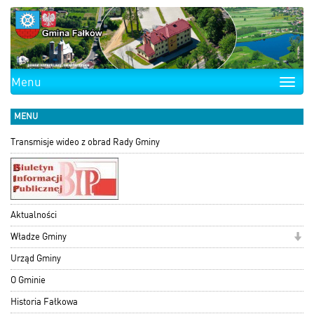
Menu
Toggle
naviga
MENU
Transmisje wideo z obrad Rady Gminy
Aktualności
Władze Gminy
Urząd Gminy
O Gminie
Historia Fałkowa