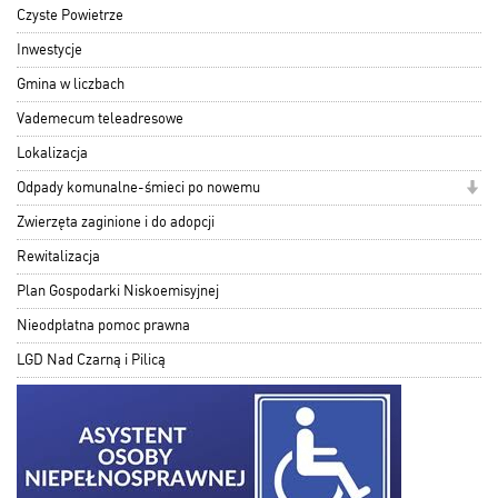
Czyste Powietrze
Inwestycje
Gmina w liczbach
Vademecum teleadresowe
Lokalizacja
Odpady komunalne-śmieci po nowemu
Zwierzęta zaginione i do adopcji
Rewitalizacja
Plan Gospodarki Niskoemisyjnej
Nieodpłatna pomoc prawna
LGD Nad Czarną i Pilicą