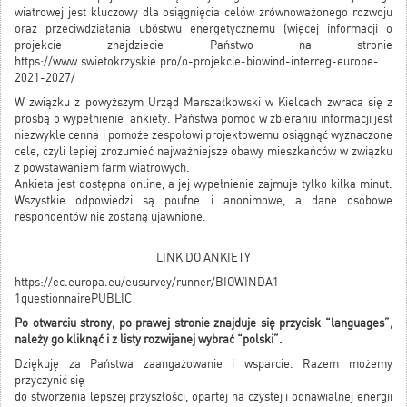
wiatrowej jest kluczowy dla osiągnięcia celów zrównoważonego rozwoju
oraz przeciwdziałania ubóstwu energetycznemu (więcej informacji o
projekcie znajdziecie Państwo na stronie
https://www.swietokrzyskie.pro/o-projekcie-biowind-interreg-europe-
2021-2027/
W związku z powyższym Urząd Marszałkowski w Kielcach zwraca się z
prośbą o wypełnienie ankiety. Państwa pomoc w zbieraniu informacji jest
niezwykle cenna i pomoże zespołowi projektowemu osiągnąć wyznaczone
cele, czyli lepiej zrozumieć najważniejsze obawy mieszkańców w związku
z powstawaniem farm wiatrowych.
Ankieta jest dostępna online, a jej wypełnienie zajmuje tylko kilka minut.
Wszystkie odpowiedzi są poufne i anonimowe, a dane osobowe
respondentów nie zostaną ujawnione.
LINK DO ANKIETY
https://ec.europa.eu/eusurvey/runner/BIOWINDA1-
1questionnairePUBLIC
Po otwarciu strony, po prawej stronie znajduje się przycisk “languages”,
należy go kliknąć i z listy rozwijanej wybrać “polski”.
Dziękuję za Państwa zaangażowanie i wsparcie. Razem możemy
przyczynić się
do stworzenia lepszej przyszłości, opartej na czystej i odnawialnej energii