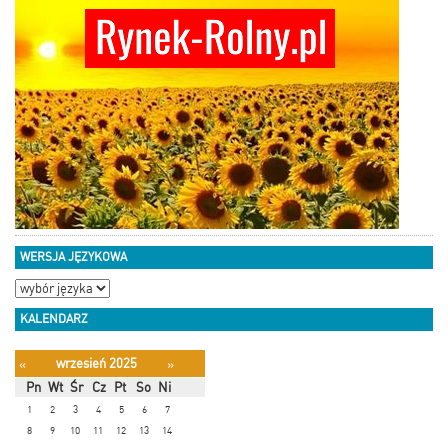
WERSJA JĘZYKOWA
KALENDARZ
wrzesień 2025
«
»
Pn
Wt
Śr
Cz
Pt
So
Ni
1
2
3
4
5
6
7
8
9
10
11
12
13
14