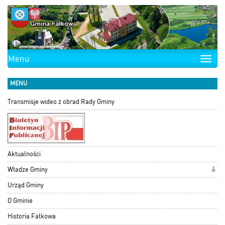
Menu
Toggle
naviga
MENU
Transmisje wideo z obrad Rady Gminy
Aktualności
Władze Gminy
Urząd Gminy
O Gminie
Historia Fałkowa