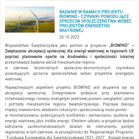
BADANIE W RAMACH PROJEKTU
BIOWIND - CZYNNIKI POWODUJĄCE
SPRZECIW SPOŁECZEŃSTWA WOBEC
PROJEKTÓW ENERGETYKI
WIATROWEJ.
20.10.2023
Województwo Świętokrzyskie jako partner w projekcie
„BIOWIND” –
Zwiększenie akceptacji społecznej dla energii wiatrowej w regionach UE
poprzez planowanie oparte na środowisku i społeczności lokalnej
przeprowadza badania wśród mieszkańców regionu
w zakresie terytorialnych społeczno-ekonomicznych czynników
powodujących sprzeciw społeczeństwa wobec projektów energetyki
wiatrowej.
Najważniejszym aspektem projektu BIOWIND jest skupienie się na
akceptacji społecznej. Zintegrowane podejście przy planowaniu
zrównoważonego rozwoju energetyki wiatrowej pozwoli uwzględnić opinie
i potrzeby mieszkańców regionu świętokrzyskiego. Poprawa dialogu
między inwestorami, władzami lokalnymi i społecznością może pomóc
w minimalizowaniu potencjalnych konfliktów i wzmacnianiu zaufania do
energii wiatrowej jako źródła energii. Efektem udziału w projekcie będzie
wdrożenie zarekomendowanych działań do instrumentu polityki
regionalnej w tym zakresie, w szczególności do Regionalnego Programu
”Fundusze Europejskie dla Świętokrzyskiego 2021-2027”. Rozwój energii