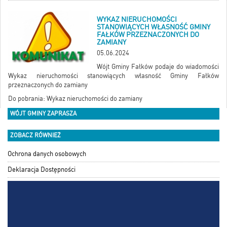
WYKAZ NIERUCHOMOŚCI
STANOWIĄCYCH WŁASNOŚĆ GMINY
FAŁKÓW PRZEZNACZONYCH DO
ZAMIANY
05.06.2024
Wójt Gminy Fałków podaje do wiadomości
Wykaz nieruchomości stanowiących własność Gminy Fałków
przeznaczonych do zamiany
Do pobrania:
Wykaz nieruchomości do zamiany
WÓJT GMINY ZAPRASZA
ZOBACZ RÓWNIEŻ
Ochrona danych osobowych
Deklaracja Dostępności