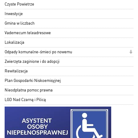
Czyste Powietrze
Inwestycje
Gmina w liczbach
Vademecum teleadresowe
Lokalizacja
Odpady komunalne-śmieci po nowemu
Zwierzęta zaginione i do adopcji
Rewitalizacja
Plan Gospodarki Niskoemisyjnej
Nieodpłatna pomoc prawna
LGD Nad Czarną i Pilicą