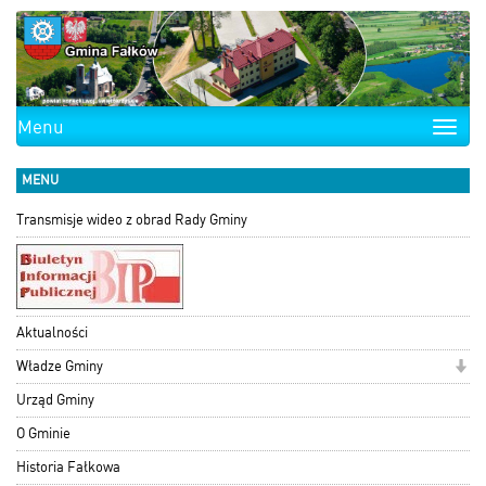
Menu
Toggle
naviga
MENU
Transmisje wideo z obrad Rady Gminy
Aktualności
Władze Gminy
Urząd Gminy
O Gminie
Historia Fałkowa