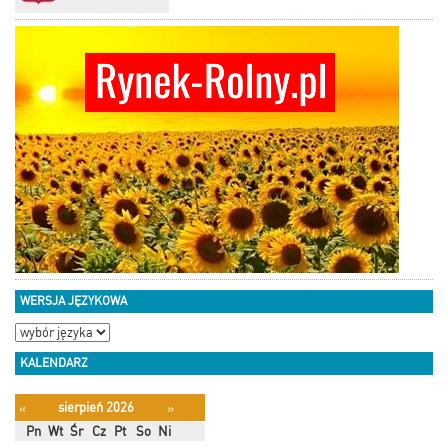
WERSJA JĘZYKOWA
KALENDARZ
sierpień 2026
«
»
Pn
Wt
Śr
Cz
Pt
So
Ni