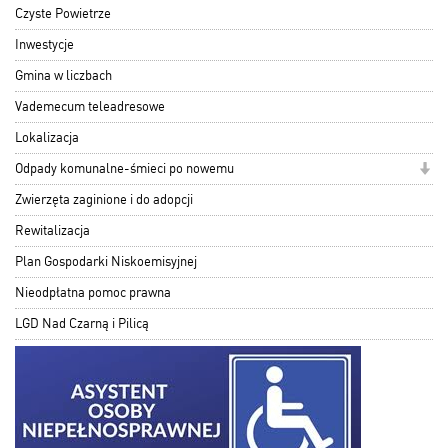
Czyste Powietrze
Inwestycje
Gmina w liczbach
Vademecum teleadresowe
Lokalizacja
Odpady komunalne-śmieci po nowemu
Zwierzęta zaginione i do adopcji
Rewitalizacja
Plan Gospodarki Niskoemisyjnej
Nieodpłatna pomoc prawna
LGD Nad Czarną i Pilicą