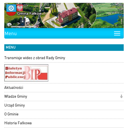
Menu
Toggle
naviga
MENU
Transmisje wideo z obrad Rady Gminy
Aktualności
Władze Gminy
Urząd Gminy
O Gminie
Historia Fałkowa