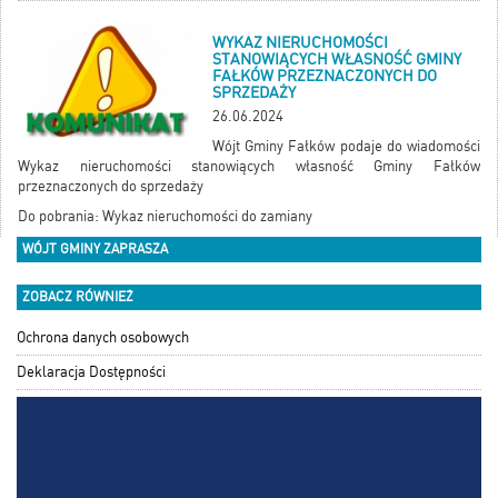
WYKAZ NIERUCHOMOŚCI
STANOWIĄCYCH WŁASNOŚĆ GMINY
FAŁKÓW PRZEZNACZONYCH DO
SPRZEDAŻY
26.06.2024
Wójt Gminy Fałków podaje do wiadomości
Wykaz nieruchomości stanowiących własność Gminy Fałków
przeznaczonych do sprzedaży
Do pobrania:
Wykaz nieruchomości do zamiany
WÓJT GMINY ZAPRASZA
ZOBACZ RÓWNIEŻ
Ochrona danych osobowych
Deklaracja Dostępności