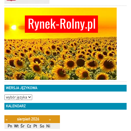
WERSJA JĘZYKOWA
KALENDARZ
sierpień 2026
«
»
Pn
Wt
Śr
Cz
Pt
So
Ni