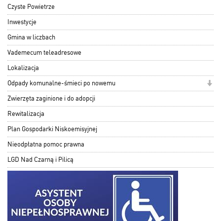
Czyste Powietrze
Inwestycje
Gmina w liczbach
Vademecum teleadresowe
Lokalizacja
Odpady komunalne-śmieci po nowemu
Zwierzęta zaginione i do adopcji
Rewitalizacja
Plan Gospodarki Niskoemisyjnej
Nieodpłatna pomoc prawna
LGD Nad Czarną i Pilicą