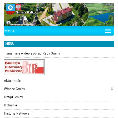
Menu
Toggle
naviga
MENU
Transmisje wideo z obrad Rady Gminy
Aktualności
Władze Gminy
Urząd Gminy
O Gminie
Historia Fałkowa