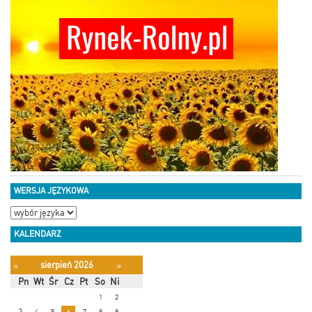
WERSJA JĘZYKOWA
KALENDARZ
sierpień 2026
«
»
Pn
Wt
Śr
Cz
Pt
So
Ni
1
2
3
4
5
6
7
8
9