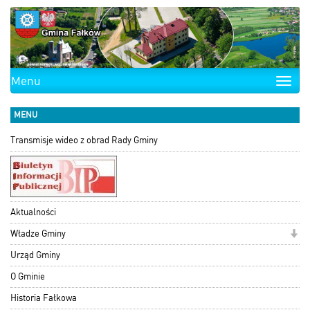
Menu
Toggle
naviga
MENU
Transmisje wideo z obrad Rady Gminy
Aktualności
Władze Gminy
Urząd Gminy
O Gminie
Historia Fałkowa