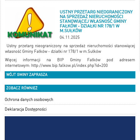
USTNY PRZETARG NIEOGRANICZONY
NA SPRZEDAŻ NIERUCHOMOŚCI
STANOWIĄCEJ WŁASNOŚĆ GMINY
FAŁKÓW - DZIAŁKI NR 178/1 W
M.SUŁKÓW
04.11.2025
Ustny przetarg nieograniczony na sprzedaż nieruchomości stanowiącej
własność Gminy Fałków - działki nr 178/1 w m.Sułków
Więcej informacji na BIP Gminy Fałków pod adresem
internetowym:
http://www.bip.falkow.pl/index.php?id=200
WÓJT GMINY ZAPRASZA
ZOBACZ RÓWNIEŻ
Ochrona danych osobowych
Deklaracja Dostępności