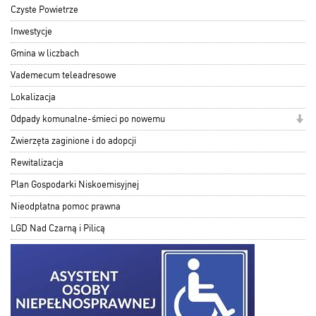
Czyste Powietrze
Inwestycje
Gmina w liczbach
Vademecum teleadresowe
Lokalizacja
Odpady komunalne-śmieci po nowemu
Zwierzęta zaginione i do adopcji
Rewitalizacja
Plan Gospodarki Niskoemisyjnej
Nieodpłatna pomoc prawna
LGD Nad Czarną i Pilicą