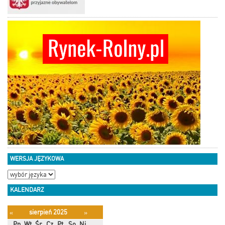
WERSJA JĘZYKOWA
KALENDARZ
sierpień 2025
«
»
Pn
Wt
Śr
Cz
Pt
So
Ni