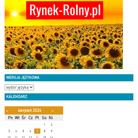
WERSJA JĘZYKOWA
KALENDARZ
sierpień 2026
«
»
Pn
Wt
Śr
Cz
Pt
So
Ni
1
2
3
4
5
6
7
8
9
10
11
12
13
14
15
16