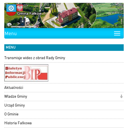
Menu
Toggle
naviga
MENU
Transmisje wideo z obrad Rady Gminy
Aktualności
Władze Gminy
Urząd Gminy
O Gminie
Historia Fałkowa