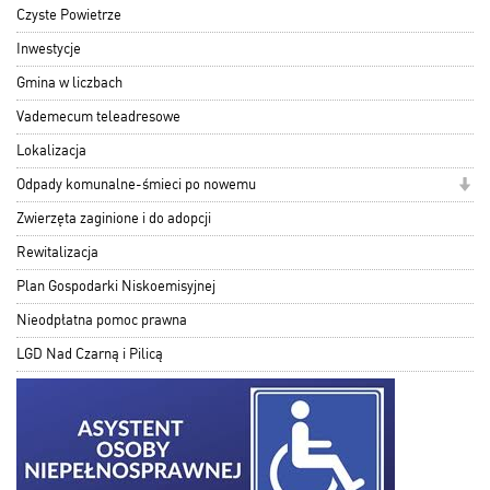
Czyste Powietrze
Inwestycje
Gmina w liczbach
Vademecum teleadresowe
Lokalizacja
Odpady komunalne-śmieci po nowemu
Zwierzęta zaginione i do adopcji
Rewitalizacja
Plan Gospodarki Niskoemisyjnej
Nieodpłatna pomoc prawna
LGD Nad Czarną i Pilicą