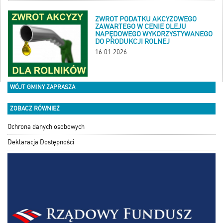
ZWROT PODATKU AKCYZOWEGO
ZAWARTEGO W CENIE OLEJU
NAPĘDOWEGO WYKORZYSTYWANEGO
DO PRODUKCJI ROLNEJ
16.01.2026
WÓJT GMINY ZAPRASZA
ZOBACZ RÓWNIEŻ
Ochrona danych osobowych
Deklaracja Dostępności