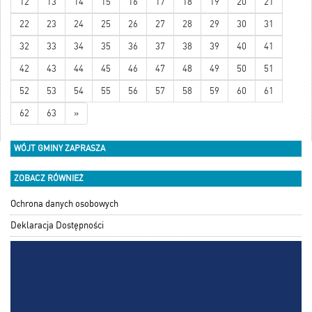
12
13
14
15
16
17
18
19
20
21
22
23
24
25
26
27
28
29
30
31
32
33
34
35
36
37
38
39
40
41
42
43
44
45
46
47
48
49
50
51
52
53
54
55
56
57
58
59
60
61
62
63
»
WÓJT GMINY ZAPRASZA
ZOBACZ RÓWNIEŻ
Ochrona danych osobowych
Deklaracja Dostępności