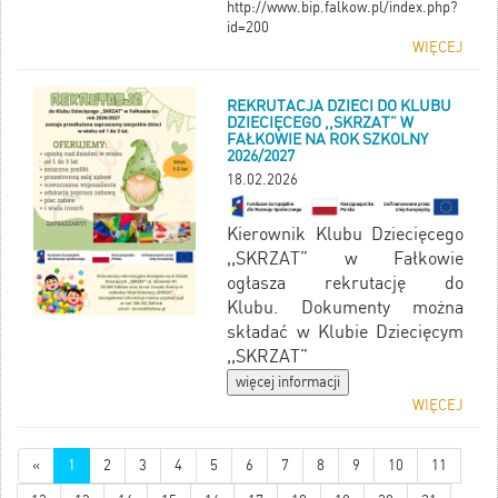
http://www.bip.falkow.pl/index.php?
id=200
WIĘCEJ
REKRUTACJA DZIECI DO KLUBU
DZIECIĘCEGO ,,SKRZAT” W
FAŁKOWIE NA ROK SZKOLNY
2026/2027
18.02.2026
Kierownik Klubu Dziecięcego
,,SKRZAT” w Fałkowie
ogłasza rekrutację do
Klubu.
Dokumenty można
składać w Klubie Dziecięcym
,,SKRZAT”
WIĘCEJ
«
1
2
3
4
5
6
7
8
9
10
11