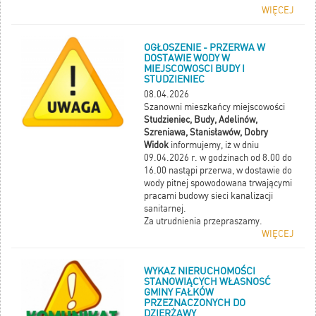
WIĘCEJ
OGŁOSZENIE - PRZERWA W
DOSTAWIE WODY W
MIEJSCOWOSCI BUDY I
STUDZIENIEC
08.04.2026
Szanowni mieszkańcy miejscowości
Studzieniec, Budy, Adelinów,
Szreniawa, Stanisławów, Dobry
Widok
informujemy, iż w dniu
09.04.2026 r. w godzinach od 8.00 do
16.00 nastąpi przerwa, w dostawie do
wody pitnej spowodowana trwającymi
pracami budowy sieci kanalizacji
sanitarnej.
Za utrudnienia przepraszamy.
WIĘCEJ
WYKAZ NIERUCHOMOŚCI
STANOWIĄCYCH WŁASNOSĆ
GMINY FAŁKÓW
PRZEZNACZONYCH DO
DZIERŻAWY