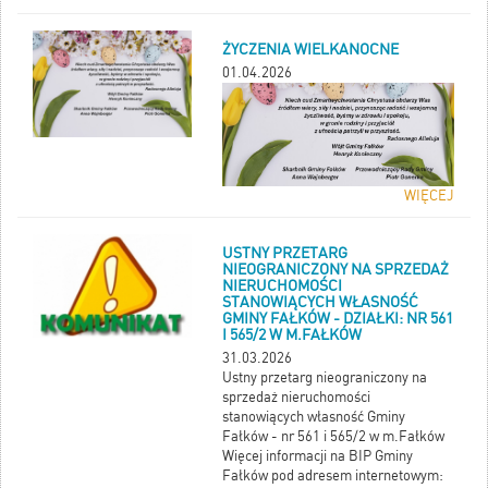
indywidualnego oczyszczania
ścieków, w ramach Planu
ŻYCZENIA WIELKANOCNE
Strategicznego dla Wspólnej Polityki
Rolnej na lata 2023–2027,
01.04.2026
współfinansowanego ze środków
Europejskiego Funduszu Rolnego na
rzecz Rozwoju Obszarów Wiejskich
(EFRROW).
Osoby zainteresowane prosimy o
wypełnienie Ankiety do 15.04.2026r
WIĘCEJ
USTNY PRZETARG
NIEOGRANICZONY NA SPRZEDAŻ
NIERUCHOMOŚCI
STANOWIĄCYCH WŁASNOŚĆ
GMINY FAŁKÓW - DZIAŁKI: NR 561
I 565/2 W M.FAŁKÓW
31.03.2026
Ustny przetarg nieograniczony na
sprzedaż nieruchomości
stanowiących własność Gminy
Fałków - nr 561 i 565/2 w m.Fałków
Więcej informacji na BIP Gminy
Fałków pod adresem internetowym: