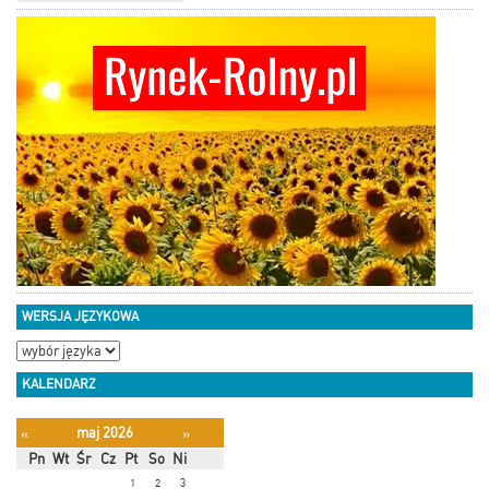
WERSJA JĘZYKOWA
KALENDARZ
maj 2026
«
»
Pn
Wt
Śr
Cz
Pt
So
Ni
1
2
3