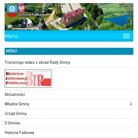
Menu
Toggle
naviga
MENU
Transmisje wideo z obrad Rady Gminy
Aktualności
Władze Gminy
Urząd Gminy
O Gminie
Historia Fałkowa