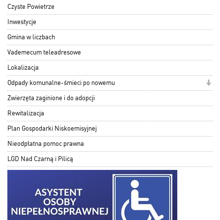
Czyste Powietrze
Inwestycje
Gmina w liczbach
Vademecum teleadresowe
Lokalizacja
Odpady komunalne-śmieci po nowemu
Zwierzęta zaginione i do adopcji
Rewitalizacja
Plan Gospodarki Niskoemisyjnej
Nieodpłatna pomoc prawna
LGD Nad Czarną i Pilicą