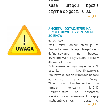
Kasa Urzędu będzie
czynna do godz. 10.30.
WIĘCEJ
ANKIETA - DOTACJE 75% NA
PRZYDOMOWE OCZYSZCZALNIE
ŚCIEKÓW
02.04.2026
Wójt Gminy Fałków informuje, że
Gmina Fałków planuje ubiegać się o
dofinansowanie na budowę
przydomowych oczyszczalni ścieków
dla mieszkańców.
Dofinansowanie wynoszące do 75%
kosztów kwalifikowanych,
realizowane będzie w ramach naboru
ogłoszonego przez Zarząd
Województwa Świętokrzyskiego w
ramach interwencji I.10.10
„Infrastruktura na obszarach
wiejskich oraz wdrożenie koncepcji
inteligentnych wsi” – obszar A:
WIĘCEJ
inwestycje w zakresie systemów