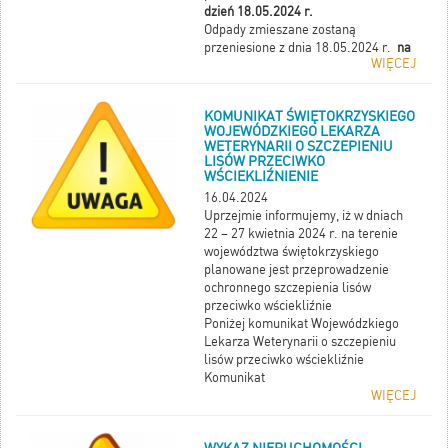
dzień 18.05.2024 r.
Odpady zmieszane zostaną
przeniesione z dnia 18.05.2024 r.
na
WIĘCEJ
dzień 25.05.2024 r.
Za utrudnienia przepraszamy.
Prosimy o wystawienie odpadów
KOMUNIKAT ŚWIĘTOKRZYSKIEGO
przed posesję o godz. 7.00
WOJEWÓDZKIEGO LEKARZA
WETERYNARII O SZCZEPIENIU
LISÓW PRZECIWKO
WŚCIEKLIŹNIENIE
16.04.2024
Uprzejmie informujemy, iż w dniach
22 – 27 kwietnia 2024 r. na terenie
województwa świętokrzyskiego
planowane jest przeprowadzenie
ochronnego szczepienia lisów
przeciwko wściekliźnie
Poniżej komunikat Wojewódzkiego
Lekarza Weterynarii o szczepieniu
lisów przeciwko wściekliźnie
Komunikat
WIĘCEJ