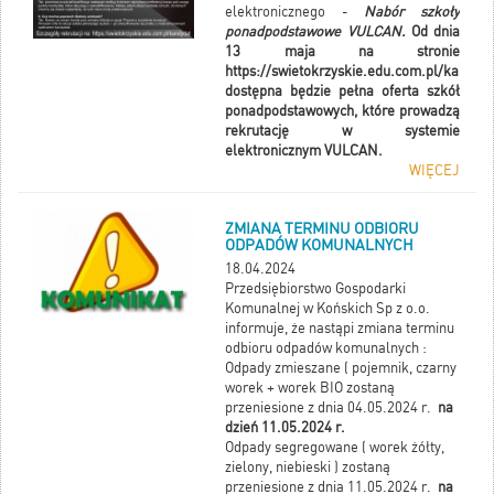
elektronicznego -
Nabór szkoły
SMYKÓW,PIKULE, STANISŁAWÓW,
ponadpodstawowe VULCAN.
Od dnia
SZRENIAWA
13 maja na stronie
https://swietokrzyskie.edu.com.pl/kandyd
dostępna będzie pełna oferta szkół
ponadpodstawowych, które prowadzą
SULBOROWICE
rekrutację w systemie
elektronicznym VULCAN.
WIĘCEJ
TUROWICE RUDZISKO
ZMIANA TERMINU ODBIORU
ODPADÓW KOMUNALNYCH
Cena szczepienia – 30zł.
Tel. 606 680 248
18.04.2024
Przedsiębiorstwo Gospodarki
Komunalnej w Końskich Sp z o.o.
informuje, że nastąpi zmiana terminu
odbioru odpadów komunalnych :
Odpady zmieszane ( pojemnik, czarny
worek + worek BIO zostaną
przeniesione z dnia 04.05.2024 r.
na
dzień 11.05.2024 r.
Odpady segregowane ( worek żółty,
zielony, niebieski ) zostaną
przeniesione z dnia 11.05.2024 r.
na