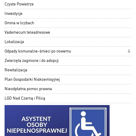
Czyste Powietrze
Inwestycje
Gmina w liczbach
Vademecum teleadresowe
Lokalizacja
Odpady komunalne-śmieci po nowemu
Zwierzęta zaginione i do adopcji
Rewitalizacja
Plan Gospodarki Niskoemisyjnej
Nieodpłatna pomoc prawna
LGD Nad Czarną i Pilicą