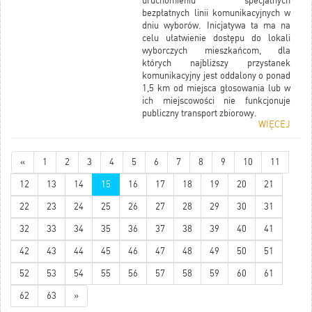
uruchomieniu specjalnych
bezpłatnych linii komunikacyjnych w
dniu wyborów. Inicjatywa ta ma na
celu ułatwienie dostępu do lokali
wyborczych mieszkańcom, dla
których najbliższy przystanek
komunikacyjny jest oddalony o ponad
1,5 km od miejsca głosowania lub w
ich miejscowości nie funkcjonuje
publiczny transport zbiorowy.
WIĘCEJ
do pobrania:
Rozkład jazdy
«
1
2
3
4
5
6
7
8
9
10
11
12
13
14
15
16
17
18
19
20
21
22
23
24
25
26
27
28
29
30
31
32
33
34
35
36
37
38
39
40
41
42
43
44
45
46
47
48
49
50
51
52
53
54
55
56
57
58
59
60
61
62
63
»