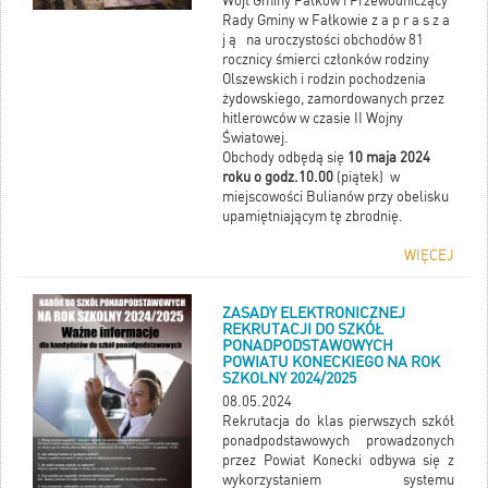
Wójt Gminy Fałków i Przewodniczący
Rady Gminy w Fałkowie z a p r a s z a
j ą na uroczystości obchodów 81
rocznicy śmierci członków rodziny
OLSZAMOWICE
Olszewskich i rodzin pochodzenia
żydowskiego, zamordowanych przez
hitlerowców w czasie II Wojny
Światowej.
WOLA SZKUCKA
Obchody odbędą się
10 maja 2024
roku o godz.10.00
(piątek) w
miejscowości Bulianów przy obelisku
upamiętniającym tę zbrodnię.
BUDY, DOBRY WIDOK, SUŁKÓW,
STOMORGI
WIĘCEJ
ZASADY ELEKTRONICZNEJ
BULIANÓW, PLĄSKOWICE, DĄBROWA
REKRUTACJI DO SZKÓŁ
PAPIERNIA, RECZKÓW
PONADPODSTAWOWYCH
POWIATU KONECKIEGO NA ROK
SZKOLNY 2024/2025
CZERMNO
08.05.2024
Rekrutacja do klas pierwszych szkół
ponadpodstawowych prowadzonych
FAŁKÓW
przez Powiat Konecki odbywa się z
wykorzystaniem systemu