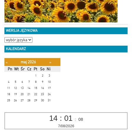
WERSJA JĘZYKOWA
KALENDARZ
maj 2026
«
»
Pn
Wt
Śr
Cz
Pt
So
Ni
1
2
3
4
5
6
7
8
9
10
11
12
13
14
15
16
17
18
19
20
21
22
23
24
25
26
27
28
29
30
31
14
:
01
:
09
7/08/2026