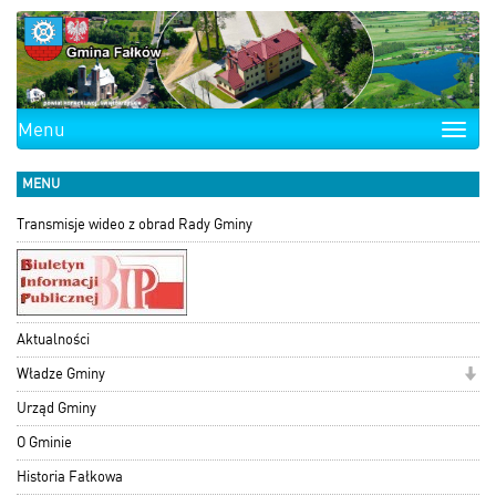
Menu
Toggle
naviga
MENU
Transmisje wideo z obrad Rady Gminy
Aktualności
Władze Gminy
Urząd Gminy
O Gminie
Historia Fałkowa