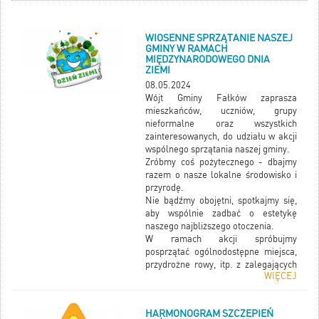
WIOSENNE SPRZĄTANIE NASZEJ
GMINY W RAMACH
MIĘDZYNARODOWEGO DNIA
ZIEMI
08.05.2024
Wójt Gminy Fałków zaprasza
mieszkańców, uczniów, grupy
nieformalne oraz wszystkich
zainteresowanych, do udziału w akcji
wspólnego sprzątania naszej gminy.
Zróbmy coś pożytecznego - dbajmy
razem o nasze lokalne środowisko i
przyrodę.
Nie bądźmy obojętni, spotkajmy się,
aby wspólnie zadbać o estetykę
naszego najbliższego otoczenia.
W ramach akcji spróbujmy
posprzątać ogólnodostępne miejsca,
przydrożne rowy, itp. z zalegających
WIĘCEJ
różnego rodzaju pozostawionych
odpadów.
Wszystkim chętnym osobom oraz
HARMONOGRAM SZCZEPIEŃ
koordynatorom grup, dla których