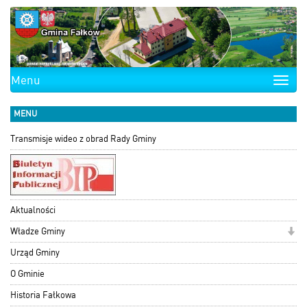
Menu
Toggle
naviga
MENU
Transmisje wideo z obrad Rady Gminy
Aktualności
Władze Gminy
Urząd Gminy
O Gminie
Historia Fałkowa