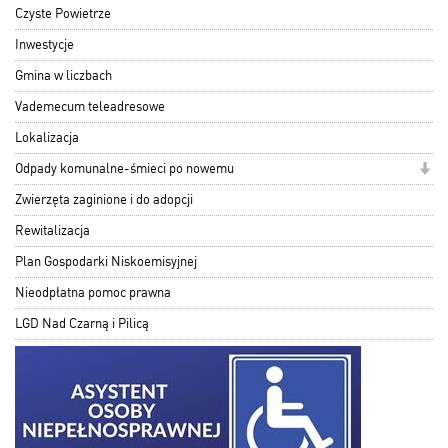
Czyste Powietrze
Inwestycje
Gmina w liczbach
Vademecum teleadresowe
Lokalizacja
Odpady komunalne-śmieci po nowemu
Zwierzęta zaginione i do adopcji
Rewitalizacja
Plan Gospodarki Niskoemisyjnej
Nieodpłatna pomoc prawna
LGD Nad Czarną i Pilicą