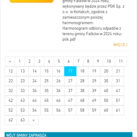
gminy Fałków w 2024 roku,
wykonywany będzie przez PGK Sp. z
o.o. w Końskich, zgodnie z
zamieszczonym poniżej
harmonogramem:
Harmonogram odbioru odpadów z
terenu gminy Fałków w 2024 roku-
plik.pdf
WIĘCEJ
«
1
2
3
4
5
6
7
8
9
10
11
12
13
14
15
16
17
18
19
20
21
22
23
24
25
26
27
28
29
30
31
32
33
34
35
36
37
38
39
40
41
42
43
44
45
46
47
48
49
50
51
52
53
54
55
56
57
58
59
60
61
62
63
»
WÓJT GMINY ZAPRASZA