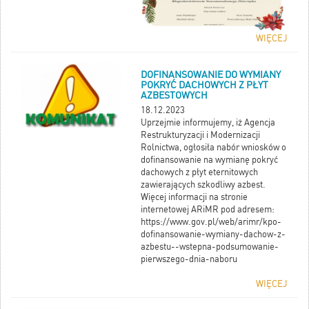
WIĘCEJ
DOFINANSOWANIE DO WYMIANY
POKRYĆ DACHOWYCH Z PŁYT
AZBESTOWYCH
18.12.2023
Uprzejmie informujemy, iż Agencja
Restrukturyzacji i Modernizacji
Rolnictwa, ogłosiła nabór wniosków o
dofinansowanie na wymianę pokryć
dachowych z płyt eternitowych
zawierających szkodliwy azbest.
Więcej informacji na stronie
internetowej ARiMR pod adresem:
https://www.gov.pl/web/arimr/kpo-
dofinansowanie-wymiany-dachow-z-
azbestu--wstepna-podsumowanie-
pierwszego-dnia-naboru
WIĘCEJ