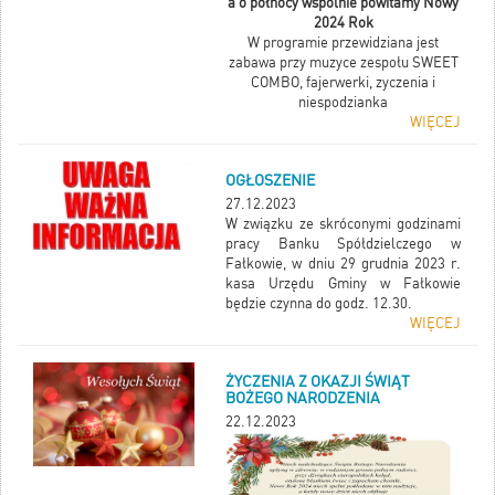
a o północy wspólnie powitamy Nowy
2024 Rok
W programie przewidziana jest
zabawa przy muzyce zespołu SWEET
COMBO, fajerwerki, zyczenia i
niespodzianka
WIĘCEJ
OGŁOSZENIE
27.12.2023
W związku ze skróconymi godzinami
pracy Banku Spółdzielczego w
Fałkowie, w dniu 29 grudnia 2023 r.
kasa Urzędu Gminy w Fałkowie
będzie czynna do godz. 12.30.
WIĘCEJ
ŻYCZENIA Z OKAZJI ŚWIĄT
BOŻEGO NARODZENIA
22.12.2023