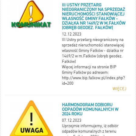
III USTNY PRZETARG
NIEOGRANICZONY NA SPRZEDAŻ
NIERUCHOMOŚCI STANOWIĄCEJ
WŁASNOŚĆ GMINY FAŁKÓW -
DZIAŁKA NR 1469/2 W M.FAŁKÓW
(OBRĘB GEODEZ. FAŁKÓW)
12.12.2023
III Ustny przetarg nieograniczony na
sprzedaż nieruchomości stanowiącej
własność Gminy Fałków - działka nr
1469/2 w m.Fałków (obręb geodez.
Fałków)
Więcej informacji na stronie BIP
Gminy Fałków po adresem:
http://www.bip.falkow.pl/index.php?
id=200
WIĘCEJ
HARMONOGRAM ODBIORU
ODPADÓW KOMUNALNYCH W
2024 ROKU
07.12.2023
Uprzejmie informujemy, iż odbiór
odpadów komunalnych z terenu