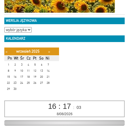
WERSJA JĘZYKOWA
KALENDARZ
wrzesień 2025
«
»
Pn
Wt
Śr
Cz
Pt
So
Ni
1
2
3
4
5
6
7
8
9
10
11
12
13
14
15
16
17
18
19
20
21
22
23
24
25
26
27
28
29
30
16
:
17
:
04
8/08/2026