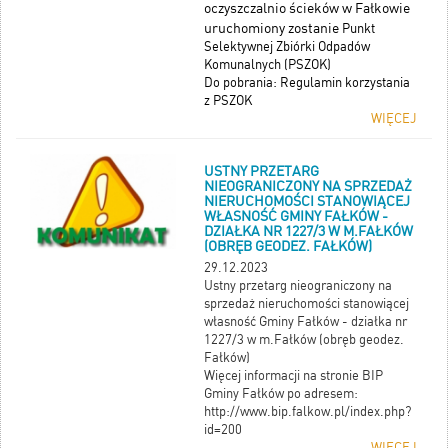
oczyszczalnio ścieków w Fałkowie
uruchomiony zostanie
Punkt
Selektywnej Zbiórki Odpadów
Komunalnych (PSZOK)
Do pobrania: Regulamin korzystania
z PSZOK
WIĘCEJ
USTNY PRZETARG
NIEOGRANICZONY NA SPRZEDAŻ
NIERUCHOMOŚCI STANOWIĄCEJ
WŁASNOŚĆ GMINY FAŁKÓW -
DZIAŁKA NR 1227/3 W M.FAŁKÓW
(OBRĘB GEODEZ. FAŁKÓW)
29.12.2023
Ustny przetarg nieograniczony na
sprzedaż nieruchomości stanowiącej
własność Gminy Fałków - działka nr
1227/3 w m.Fałków (obręb geodez.
Fałków)
Więcej informacji na stronie BIP
Gminy Fałków po adresem:
http://www.bip.falkow.pl/index.php?
id=200
WIĘCEJ